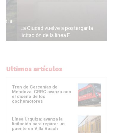
Subterrán
a
cáscara v
La Ciudad vuelve a postergar la
correr a 
licitación de la línea F
del Subte
Ultimos artículos
Tren de Cercanías de
Mendoza: CRRC avanza con
el diseño de los
cochemotores
Línea Urquiza: avanza la
licitación para reparar un
puente en Villa Bosch