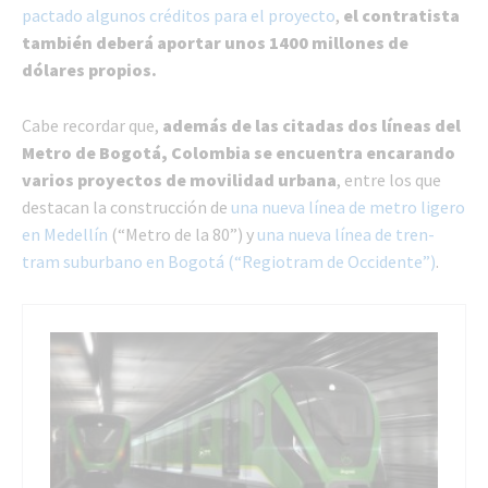
pactado algunos créditos para el proyecto
,
el contratista
también deberá aportar unos 1400 millones de
dólares propios.
Cabe recordar que,
además de las citadas dos líneas del
Metro de Bogotá, Colombia se encuentra encarando
varios proyectos de movilidad urbana
, entre los que
destacan la construcción de
una nueva línea de metro ligero
en Medellín
(“Metro de la 80”) y
una nueva línea de tren-
tram suburbano en Bogotá (“Regiotram de Occidente”)
.