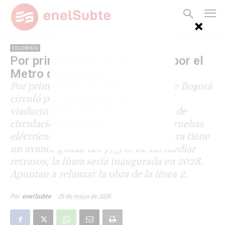
COLOMBIA
Por primera vez, un tren rodó por el
Metro de Bogotá
Por primera vez, un tren del Metro de Bogotá
circuló por sus propios medios por el
viaducto de la futura línea 1. Se trata de
circulaciones piloto en el marco de pruebas
eléctricas del material rodante. La obra tiene
un avance global del 77,5%. De no mediar
retrasos, la línea sería inaugurada en 2028.
Apuntan a relanzar la obra de la línea 2.
29 de mayo de 2026
Por
enelSubte