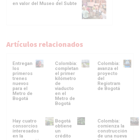
en valor del Museo del Subte
Artículos relacionados
Entregan
Colombia:
Colombia:
los
completan
avanza el
primeros
el primer
proyecto
trenes
kilómetro
del
nuevos
de
Regiotram
para el
viaducto
de Bogotá
Metro de
en el
Bogotá
Metro de
Bogotá
Hay cuatro
Bogotá
Colombia:
consorcios
obtiene
comienza la
interesados
un
construcción
en la
crédito
de una nueva