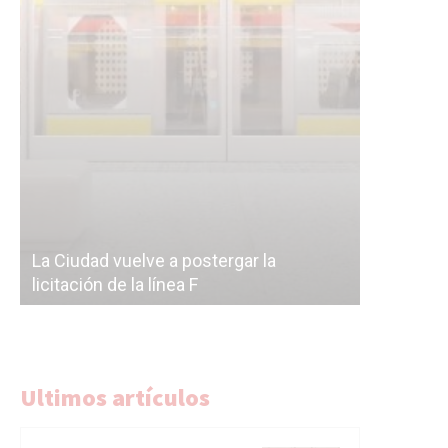
Subterrán
a
cáscara v
La Ciudad vuelve a postergar la
correr a 
licitación de la línea F
del Subte
Ultimos artículos