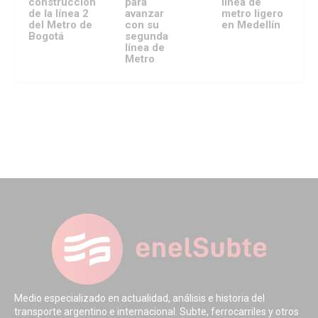
construcción
para
línea de
de la línea 2
avanzar
metro ligero
del Metro de
con su
en Medellín
Bogotá
segunda
línea de
Metro
Medio especializado en actualidad, análisis e historia del
transporte argentino e internacional. Subte, ferrocarriles y otros