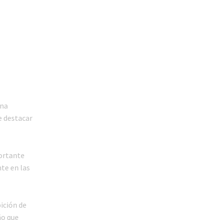
ina
e destacar
portante
te en las
bición de
ño que