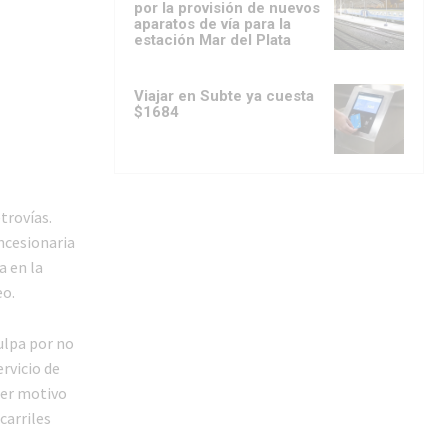
por la provisión de nuevos
aparatos de vía para la
estación Mar del Plata
Viajar en Subte ya cuesta
$1684
trovías.
ncesionaria
a en la
eo.
ulpa por no
ervicio de
ser motivo
carriles