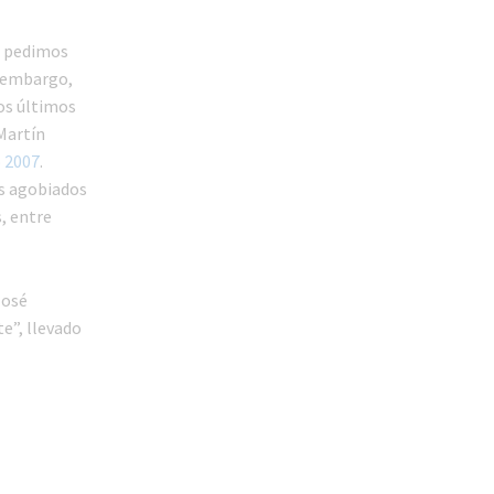
lo pedimos
in embargo,
os últimos
 Martín
o 2007
.
us agobiados
, entre
José
e”, llevado