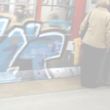
star en el sector privado por
Línea Mitre: dieron of
cambios sin fin al proyecto de
de baja la construcció
nea F
estación Nordelta