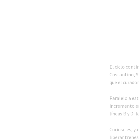
El ciclo conti
Costantino, S
que el curador
Paralelo a es
incremento en
líneas B y D; 
Curioso es, ya
liberar trenes