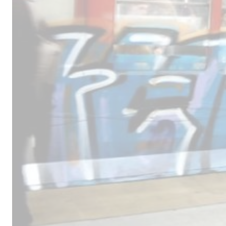
Male
los 
la lí