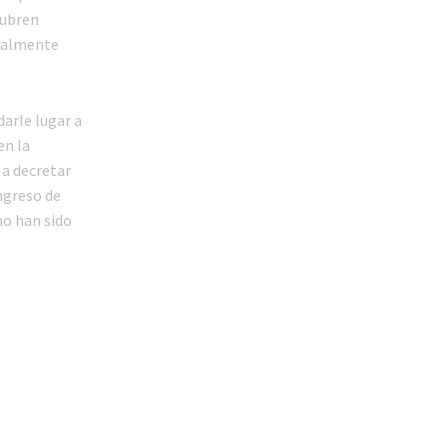
cubren
otalmente
darle lugar a
en la
 a decretar
ingreso de
no han sido