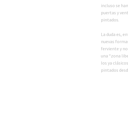
incluso se han
puertas y vent
pintados.
La duda es, en
nuevas formas
ferviente y n
una “zona libe
los ya clásico
pintados desd