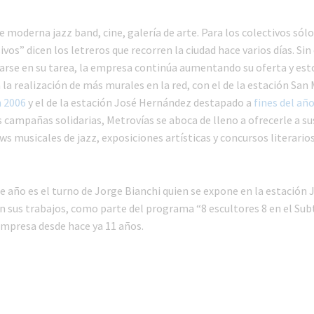
e moderna jazz band, cine, galería de arte. Para los colectivos só
sivos” dicen los letreros que recorren la ciudad hace varios días. S
carse en su tarea, la empresa continúa aumentando su oferta y est
la realización de más murales en la red, con el de la estación San
 2006
y el de la estación José Hernández destapado a
fines del añ
 campañas solidarias, Metrovías se aboca de lleno a ofrecerle a s
s musicales de jazz, exposiciones artísticas y concursos literarios
te año es el turno de Jorge Bianchi quien se expone en la estación 
 sus trabajos, como parte del programa “8 escultores 8 en el Subt
empresa desde hace ya 11 años.