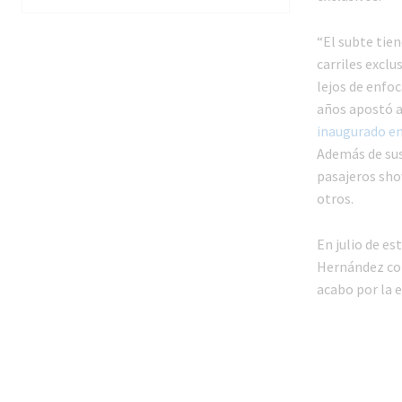
“El subte tien
carriles exclu
lejos de enfo
años apostó a 
inaugurado en
Además de sus
pasajeros show
otros.
En julio de es
Hernández con
acabo por la 