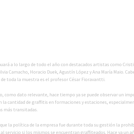
nuará a lo largo de todo el año con destacados artistas como Crist
ilvia Camacho, Horacio Duek, Agustín López y Ana María Maio. Cab
 de toda la muestra es el profesor César Fioravantti.
to, como dato relevante, hace tiempo ya se puede observar un im
 la cantidad de graffitis en formaciones y estaciones, especialmen
las más transitadas.
 que la política de la empresa fue durante toda su gestión la prohi
 al servicio si los mismos se encuentran graffiteados. Hace ya un a