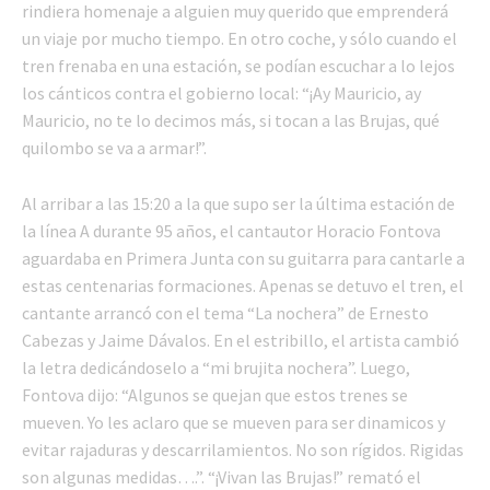
rindiera homenaje a alguien muy querido que emprenderá
un viaje por mucho tiempo. En otro coche, y sólo cuando el
tren frenaba en una estación, se podían escuchar a lo lejos
los cánticos contra el gobierno local: “¡Ay Mauricio, ay
Mauricio, no te lo decimos más, si tocan a las Brujas, qué
quilombo se va a armar!”.
Al arribar a las 15:20 a la que supo ser la última estación de
la línea A durante 95 años, el cantautor Horacio Fontova
aguardaba en Primera Junta con su guitarra para cantarle a
estas centenarias formaciones. Apenas se detuvo el tren, el
cantante arrancó con el tema “La nochera” de Ernesto
Cabezas y Jaime Dávalos. En el estribillo, el artista cambió
la letra dedicándoselo a “mi brujita nochera”. Luego,
Fontova dijo: “Algunos se quejan que estos trenes se
mueven. Yo les aclaro que se mueven para ser dinamicos y
evitar rajaduras y descarrilamientos. No son rígidos. Rigidas
son algunas medidas….”. “¡Vivan las Brujas!” remató el