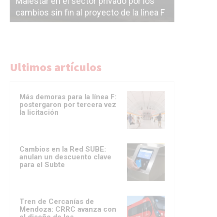
Malestar en el sector privado por los
Línea Mit
cambios sin fin al proyecto de la línea F
la constr
Ultimos artículos
Más demoras para la línea F:
postergaron por tercera vez
la licitación
Cambios en la Red SUBE:
anulan un descuento clave
para el Subte
Tren de Cercanías de
Mendoza: CRRC avanza con