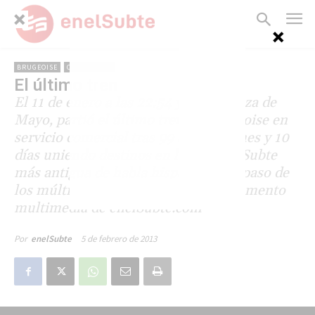
BRUGEOISE
CENTENARIO
El último tren
El 11 de enero a las 22:54 y desde Plaza de
Mayo, partió el último tren La Brugeoise en
servicio comercial tras 99 años, un mes y 10
días uniendo destinos en la línea de Subte
más antigua de habla hispana. Un repaso de
los múltiples homenajes, en un documento
multimedia de enelSubte.com
5 de febrero de 2013
Por
enelSubte