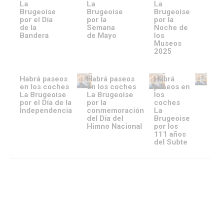
La
La
La
Brugeoise
Brugeoise
Brugeoise
por el Día
por la
por la
de la
Semana
Noche de
Bandera
de Mayo
los
Museos
2025
Habrá paseos
Habrá paseos
Habrá
en los coches
en los coches
paseos en
La Brugeoise
La Brugeoise
los
por el Día de la
por la
coches
Independencia
conmemoración
La
del Día del
Brugeoise
Himno Nacional
por los
111 años
del Subte