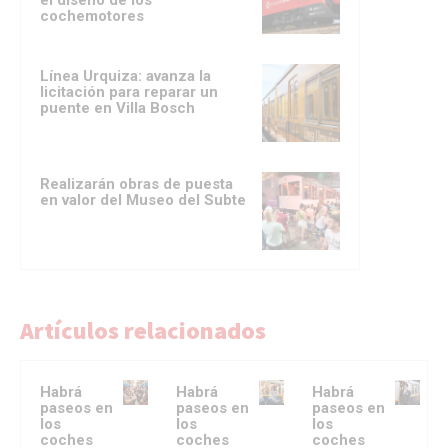
el diseño de los
cochemotores
Línea Urquiza: avanza la
licitación para reparar un
puente en Villa Bosch
Realizarán obras de puesta
en valor del Museo del Subte
Artículos relacionados
Habrá
Habrá
Habrá
paseos en
paseos en
paseos en
los
los
los
coches
coches
coches