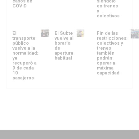
casos de
siéndolo
COVID
en trenes
y
colectivos
El
El Subte
Fin de las
transporte
vuelve al
restricciones:
público
horario
colectivos y
vuelve a la
de
trenes
normalidad:
apertura
también
ya
habitual
podrán
recuperó a
operar a
9 de cada
máxima
10
capacidad
pasajeros