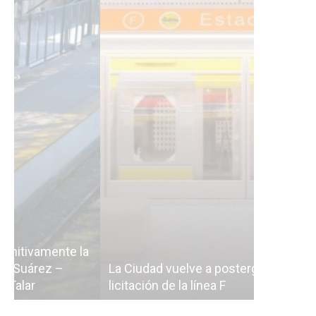
Subterrán
a
cáscara v
La Ciudad vuelve a postergar la
correr a 
licitación de la línea F
del Subte