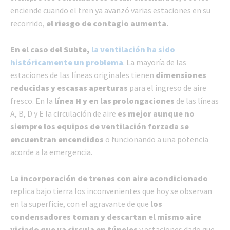
enciende cuando el tren ya avanzó varias estaciones en su
recorrido,
el riesgo de contagio aumenta.
En el caso del Subte,
la ventilación ha sido
históricamente un problema
. La mayoría de las
estaciones de las líneas originales tienen
dimensiones
reducidas y escasas aperturas
para el ingreso de aire
fresco. En la
línea H y en las prolongaciones
de las líneas
A, B, D y E la circulación de aire
es mejor
aunque no
siempre los equipos de ventilación forzada se
encuentran encendidos
o funcionando a una potencia
acorde a la emergencia.
La incorporación de trenes con aire acondicionado
replica bajo tierra los inconvenientes que hoy se observan
en la superficie, con el agravante de que
los
condensadores toman y descartan el mismo aire
viciado que ya circula en túneles
y estaciones dado que