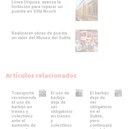
Línea Urquiza: avanza la
licitación para reparar un
puente en Villa Bosch
Realizarán obras de puesta
en valor del Museo del Subte
Artículos relacionados
Transporte
El uso de
El barbijo
recomienda
barbijo
dejó de
el uso de
deja de
ser
barbijo en
ser
obligatorio
trenes y
obligatorio
en el
colectivos
en trenes
Subte,
ante el
y
pero
aumento de
colectivos
continuará