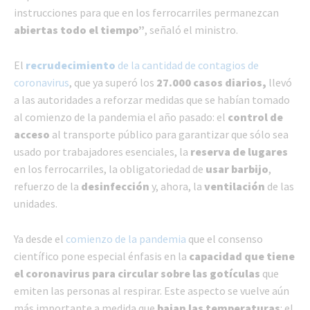
instrucciones para que en los ferrocarriles permanezcan
abiertas todo el tiempo”
, señaló el ministro.
El
recrudecimiento
de la cantidad de contagios de
coronavirus
, que ya superó los
27.000 casos diarios,
llevó
a las autoridades a reforzar medidas que se habían tomado
al comienzo de la pandemia el año pasado: el
control de
acceso
al transporte público para garantizar que sólo sea
usado por trabajadores esenciales, la
reserva de lugares
en los ferrocarriles, la obligatoriedad de
usar barbijo
,
refuerzo de la
desinfección
y, ahora, la
ventilación
de las
unidades.
Ya desde el
comienzo de la pandemia
que el consenso
científico pone especial énfasis en la
capacidad que tiene
el coronavirus para circular sobre las gotículas
que
emiten las personas al respirar. Este aspecto se vuelve aún
más importante a medida que
bajan las temperaturas
: el