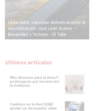
Subterrá
a
cáscara v
La Ciudad vuelve a postergar la
correr a 
licitación de la línea F
del Subt
Ultimos artículos
Más demoras para la línea F:
postergaron por tercera vez
la licitación
Cambios en la Red SUBE:
anulan un descuento clave