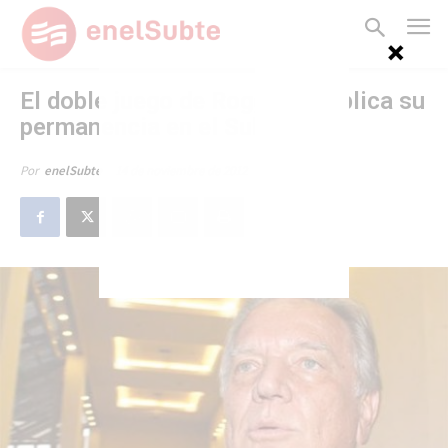
El doble juego de Roggio complica su
permanencia en el Subte
14 de noviembre de 2012
Por
enelSubte