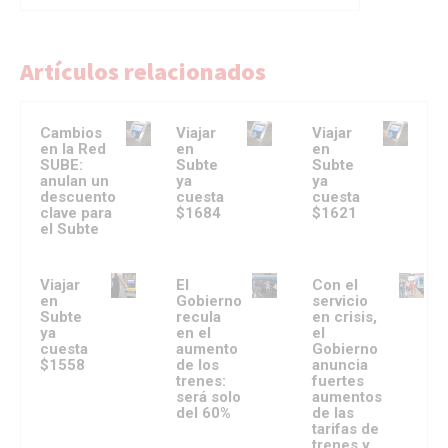
Artículos relacionados
Cambios
Viajar
Viajar
en la Red
en
en
SUBE:
Subte
Subte
anulan un
ya
ya
descuento
cuesta
cuesta
clave para
$1684
$1621
el Subte
Viajar
El
Con el
en
Gobierno
servicio
Subte
recula
en crisis,
ya
en el
el
cuesta
aumento
Gobierno
$1558
de los
anuncia
trenes:
fuertes
será solo
aumentos
del 60%
de las
tarifas de
trenes y