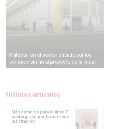
Malestar en el sector privado por los
Línea Mit
cambios sin fin al proyecto de la línea F
la constr
Ultimos artículos
Más demoras para la línea F:
postergaron por tercera vez
la licitación