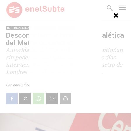
INTERNACIONAL
REINO UNIDO
SEÑALÉTICA
Desconocidos intervienen señalética
del Metro de Londres
Autoridades del Metro de Londres continúan
sin poder dar con quienes hace varios días
intervienen señaléticas de la red de metro de
Londres con adhesivos humorísticos.
1 de noviembre de 2014
Por
enelSubte