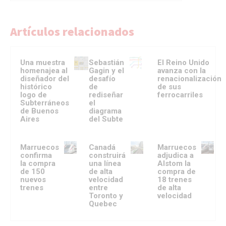
Artículos relacionados
Una muestra
Sebastián
El Reino Unido
homenajea al
Gagin y el
avanza con la
diseñador del
desafío
renacionalización
histórico
de
de sus
logo de
rediseñar
ferrocarriles
Subterráneos
el
de Buenos
diagrama
Aires
del Subte
Marruecos
Canadá
Marruecos
confirma
construirá
adjudica a
la compra
una línea
Alstom la
de 150
de alta
compra de
nuevos
velocidad
18 trenes
trenes
entre
de alta
Toronto y
velocidad
Quebec