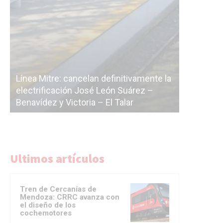
Subterrán
a
cáscara v
La Ciudad vuelve a postergar la
correr a 
licitación de la línea F
del Subte
Ultimos artículos
Tren de Cercanías de
Mendoza: CRRC avanza con
el diseño de los
cochemotores