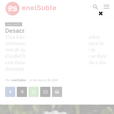
ENELSUBTE
Desacreditados
Una historia novelesca de más de 10 años
intentando pedir créditos al exterior para la
red de subtes. Desde la autonomía de la
Ciudad hasta la actualidad, muy poco se hizo
con financiamiento externo en relación a los
intentos frustrados por conseguirlo.
11 de marzo de 2008
Por
enelSubte