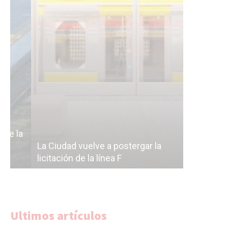
Subterrán
a
cáscara v
La Ciudad vuelve a postergar la
correr a 
licitación de la línea F
del Subte
Ultimos artículos