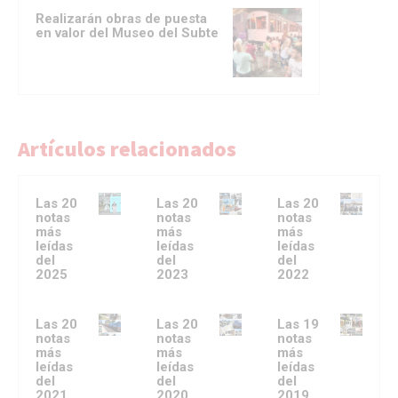
Realizarán obras de puesta
en valor del Museo del Subte
Artículos relacionados
Las 20
Las 20
Las 20
notas
notas
notas
más
más
más
leídas
leídas
leídas
del
del
del
2025
2023
2022
Las 20
Las 20
Las 19
notas
notas
notas
más
más
más
leídas
leídas
leídas
del
del
del
2021
2020
2019