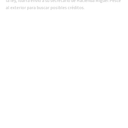
la ley, Ibarra envió a su secretario de Hacienda Miguel Pesce
al exterior para buscar posibles créditos.