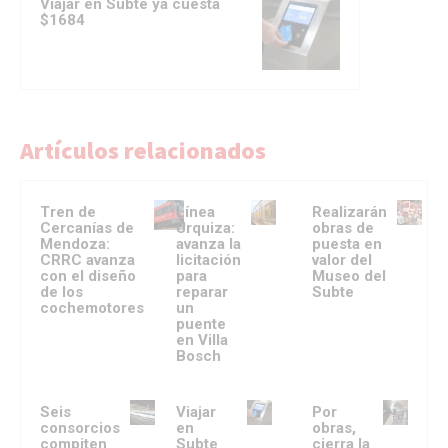
Viajar en Subte ya cuesta
$1684
Artículos relacionados
Tren de
Línea
Realizarán
Cercanías de
Urquiza:
obras de
Mendoza:
avanza la
puesta en
CRRC avanza
licitación
valor del
con el diseño
para
Museo del
de los
reparar
Subte
cochemotores
un
puente
en Villa
Bosch
Seis
Viajar
Por
consorcios
en
obras,
compiten
Subte
cierra la