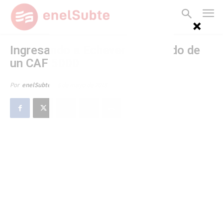
Ingresando a Echeverría a bordo de
un CAF 5000
6 de mayo de 2013
Por
enelSubte