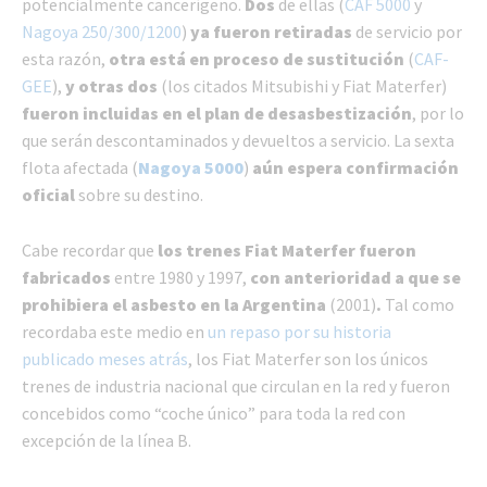
potencialmente cancerígeno.
Dos
de ellas (
CAF 5000
y
Nagoya 250/300/1200
)
ya fueron retiradas
de servicio por
esta razón,
otra está en proceso de sustitución
(
CAF-
GEE
),
y otras dos
(los citados Mitsubishi y Fiat Materfer)
fueron incluidas en el plan de desasbestización
, por lo
que serán descontaminados y devueltos a servicio. La sexta
flota afectada (
Nagoya 5000
)
aún espera confirmación
oficial
sobre su destino.
Cabe recordar que
los trenes Fiat Materfer fueron
fabricados
entre 1980 y 1997,
con anterioridad a que se
prohibiera el asbesto en la Argentina
(2001)
.
Tal como
recordaba este medio en
un repaso por su historia
publicado meses atrás
, los Fiat Materfer son los únicos
trenes de industria nacional que circulan en la red y fueron
concebidos como “coche único” para toda la red con
excepción de la línea B.