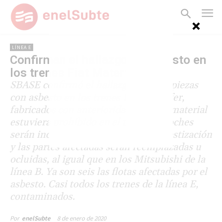
LÍNEA E
Confirman el hallazgo de asbesto en
los trenes Fiat Materfer
SBASE confirmó el hallazgo de siete piezas
con asbesto en los trenes Fiat Materfer,
fabricados con anterioridad a que el material
estuviera prohibido en el país. Los coches
serán incluidos en el plan de desasbestización
y las partes afectadas serán reemplazadas u
ocluidas, al igual que en los Mitsubishi de la
línea B. Ya son seis las flotas afectadas por el
asbesto. Casi todos los trenes de la línea E,
contaminados.
8 de enero de 2020
Por
enelSubte