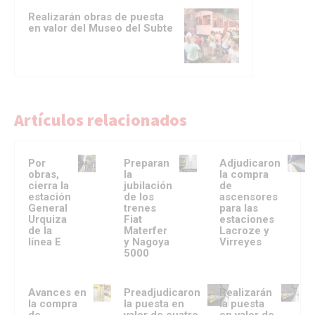
Realizarán obras de puesta
en valor del Museo del Subte
Artículos relacionados
Por
Preparan
Adjudicaron
obras,
la
la compra
cierra la
jubilación
de
estación
de los
ascensores
General
trenes
para las
Urquiza
Fiat
estaciones
de la
Materfer
Lacroze y
línea E
y Nagoya
Virreyes
5000
Avances en
Preadjudicaron
Realizarán
la compra
la puesta en
la puesta
de
valor de cuatro
en valor de