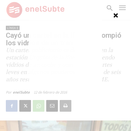
LÍNEA E
Cayó un cartel en la línea E y rompió
los vidrios de un tren
Un cartel publicitario se desprendió en la
estación Urquiza de la línea E, rompiendo
vidrios de un coche y ocasionando cortes
leves en algunos pasajeros. Una niña de seis
años resultó herida. Intervino el SAME.
12 de febrero de 2016
Por
enelSubte