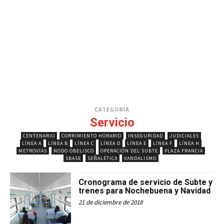
CATEGORIA
Servicio
CENTENARIO
CORRIMIENTO HORARIO
INSEGURIDAD
JUDICIALES
LÍNEA A
LÍNEA B
LÍNEA C
LÍNEA D
LÍNEA E
LÍNEA F
LÍNEA H
METROVÍAS
NODO OBELISCO
OPERACIÓN DEL SUBTE
PLAZA FRANCIA
SBASE
SEÑALÉTICA
VANDALISMO
Cronograma de servicio de Subte y
trenes para Nochebuena y Navidad
21 de diciembre de 2018