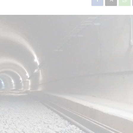
star en el sector privado por
Línea Mitre: dieron of
cambios sin fin al proyecto de
de baja la construcció
nea F
estación Nordelta