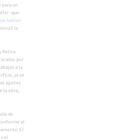
e para un
ller -que
que habían
omenzó la
y Retiro.
ncaradas por
abajos a la
ficie, ya se
os ajustes
e la obra,
nida de
 conforme al
namente. El
y el