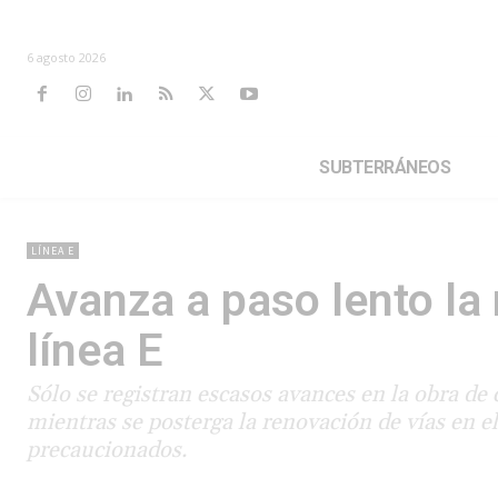
6 agosto 2026
SUBTERRÁNEOS
LÍNEA E
Avanza a paso lento la 
línea E
Sólo se registran escasos avances en la obra de 
mientras se posterga la renovación de vías en el
precaucionados.