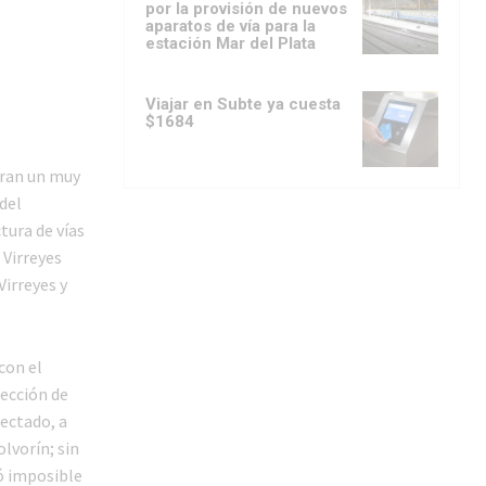
por la provisión de nuevos
aparatos de vía para la
estación Mar del Plata
Viajar en Subte ya cuesta
$1684
ran un muy
del
tura de vías
 Virreyes
Virreyes y
con el
sección de
yectado, a
olvorín; sin
ió imposible