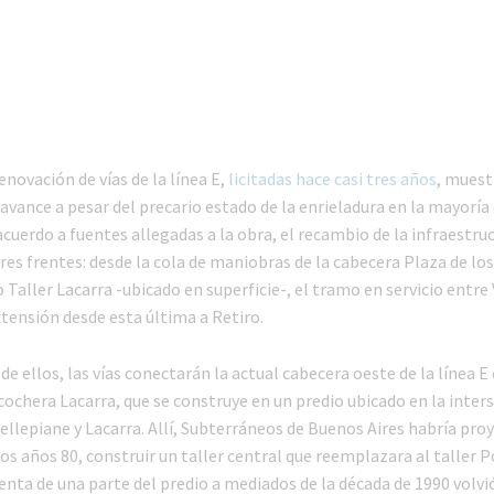
enovación de vías de la línea E,
licitadas hace casi tres años
, muest
avance a pesar del precario estado de la enrieladura en la mayoría 
acuerdo a fuentes allegadas a la obra, el recambio de la infraestruc
tres frentes: desde la cola de maniobras de la cabecera Plaza de los
 Taller Lacarra -ubicado en superficie-, el tramo en servicio entre 
extensión desde esta última a Retiro.
de ellos, las vías conectarán la actual cabecera oeste de la línea E 
cochera Lacarra, que se construye en un predio ubicado en la inter
ellepiane y Lacarra. Allí, Subterráneos de Buenos Aires habría pro
los años 80, construir un taller central que reemplazara al taller P
enta de una parte del predio a mediados de la década de 1990 volv