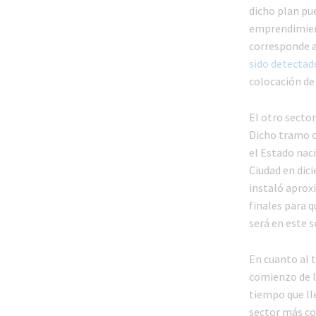
dicho plan pu
emprendimiento
corresponde a 
sido detectad
colocación de 
El otro sector
Dicho tramo co
el Estado naci
Ciudad en dici
instaló aproxi
finales para q
será en este s
En cuanto al t
comienzo de l
tiempo que ll
sector más co