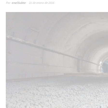
Por
enelSubte
21 de enero de 2016
Male
los 
la lí