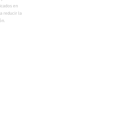
icados en
 reducir la
ón.