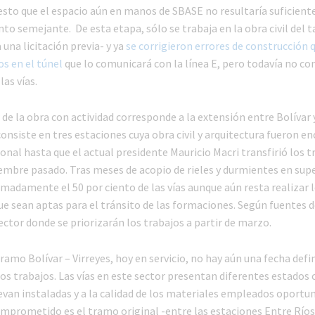
esto que el espacio aún en manos de SBASE no resultaría suficient
 semejante. De esta etapa, sólo se trabaja en la obra civil del ta
una licitación previa- y ya
se corrigieron errores de construcción 
os en el túnel
que lo comunicará con la línea E, pero todavía no c
las vías.
 de la obra con actividad corresponde a la extensión entre Bolívar 
nsiste en tres estaciones cuya obra civil y arquitectura fueron e
onal hasta que el actual presidente Mauricio Macri transfirió los tr
embre pasado. Tras meses de acopio de rieles y durmientes en super
madamente el 50 por ciento de las vías aunque aún resta realizar l
ue sean aptas para el tránsito de las formaciones. Según fuentes d
ector donde se priorizarán los trabajos a partir de marzo.
ramo Bolívar – Virreyes, hoy en servicio, no hay aún una fecha defi
os trabajos. Las vías en este sector presentan diferentes estados
evan instaladas y a la calidad de los materiales empleados oportu
mprometido es el tramo original -entre las estaciones Entre Ríos 