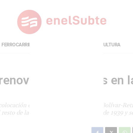
FERROCARRILES
INTERNACIONAL
CULTURA
renovación de rieles en l
colocación de rieles en el tramo nuevo Bolívar-Reti
 resto de la línea, donde aún hay rieles de 1939 y s