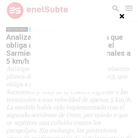
DESTACADOS
FERROCARRILES
Analizan derogar la resolución que
obliga a los trenes del Mitre y el
Sarmiento a entrar a las terminales a
5 km/h
Anticipo exclusivo de enelSubte: el Gobierno
planea derogar la resolución 1243/2013, que
obliga a los trenes de la línea Mitre,
Sarmiento y Tren de la Costa a ingresar a las
terminales a una velocidad de apenas 5 km/h.
La medida había sido implementada tras el
segundo accidente de Once, por miedo a que
se repitiera una colisión contra los
paragolpes. Sin embargo, las posteriores