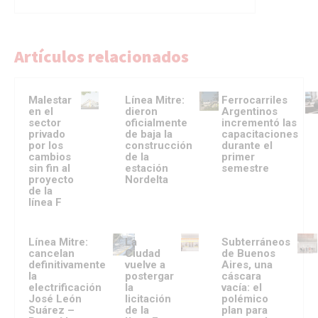
Artículos relacionados
Malestar
Línea Mitre:
Ferrocarriles
en el
dieron
Argentinos
sector
oficialmente
incrementó las
privado
de baja la
capacitaciones
por los
construcción
durante el
cambios
de la
primer
sin fin al
estación
semestre
proyecto
Nordelta
de la
línea F
Línea Mitre:
La
Subterráneos
cancelan
Ciudad
de Buenos
definitivamente
vuelve a
Aires, una
la
postergar
cáscara
electrificación
la
vacía: el
José León
licitación
polémico
Suárez –
de la
plan para