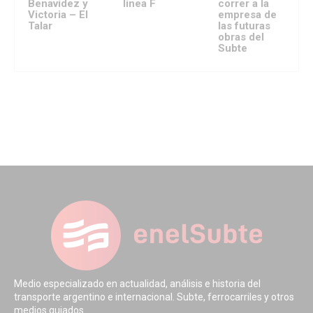
Benavídez y
línea F
correr a la
Victoria – El
empresa de
Talar
las futuras
obras del
Subte
Medio especializado en actualidad, análisis e historia del
transporte argentino e internacional. Subte, ferrocarriles y otros
medios guiados.