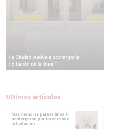
Subterrán
a
cáscara v
La Ciudad vuelve a postergar la
correr a 
licitación de la línea F
del Subte
Ultimos artículos
Más demoras para la línea F:
postergaron por tercera vez
la licitación