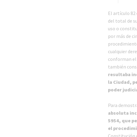
El artículo 82
del total de 
uso o constit
por más de cin
procedimiento
cualquier dere
conforman el 
también const
resultaba in
la Ciudad, p
poder judicia
Para demostra
absoluta in
5954, que pe
el procedimi
Constitución d