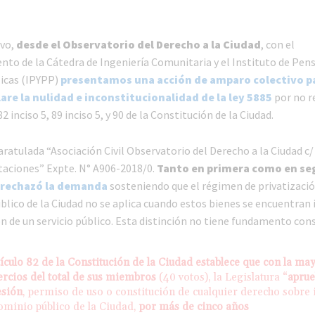
ivo,
desde el Observatorio del Derecho a la Ciudad
, con el
o de la Cátedra de Ingeniería Comunitaria y el Instituto de Pen
licas (IPYPP)
presentamos una acción de amparo colectivo pa
lare la nulidad e inconstitucionalidad de la ley 5885
por no r
82 inciso 5, 89 inciso 5, y 90 de la Constitución de la Ciudad.
aratulada “Asociación Civil Observatorio del Derecho a la Ciudad c
taciones” Expte. N° A906-2018/0.
Tanto en primera como en s
 rechazó la demanda
sosteniendo que el régimen de privatizació
blico de la Ciudad no se aplica cuando estos bienes se encuentran
n de un servicio público. Esta distinción no tiene fundamento cons
tículo 82 de la Constitución de la Ciudad establece que con la may
ercios del total de sus miembros
(40 votos), la Legislatura “
aprue
esión
, permiso de uso o constitución de cualquier derecho sobre
ominio público de la Ciudad,
por más de cinco años