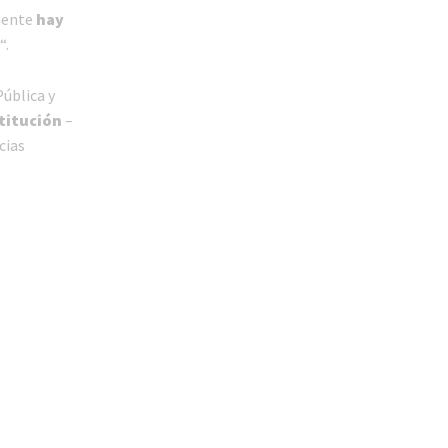
mente
hay
“.
ública y
stitución
–
cias