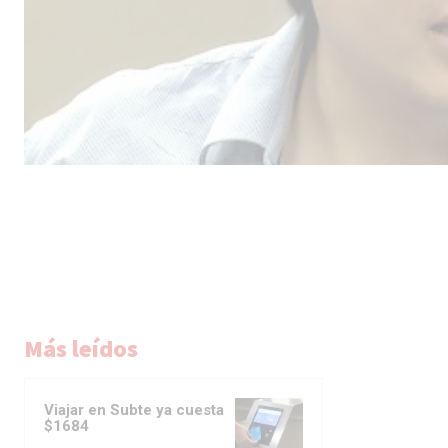
Male
Más leídos
los 
la lí
Viajar en Subte ya cuesta
$1684