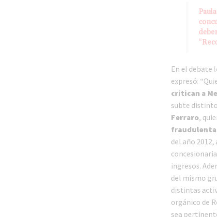
Paula
concu
deber
“
Reco
En el debate l
expresó: “Qui
critican a M
subte distint
Ferraro
, qui
fraudulenta
del año 2012, 
concesionaria 
ingresos. Ade
del mismo gru
distintas acti
orgánico de R
sea pertinent