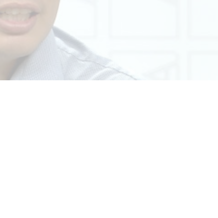
star en el sector privado por
Línea Mitre: dieron of
cambios sin fin al proyecto de
de baja la construcció
nea F
estación Nordelta