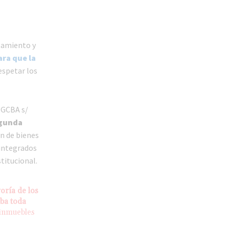
samiento y
ra que la
espetar los
/ GCBA s/
egunda
n de bienes
 integrados
titucional.
oría de los
ba toda
 inmuebles