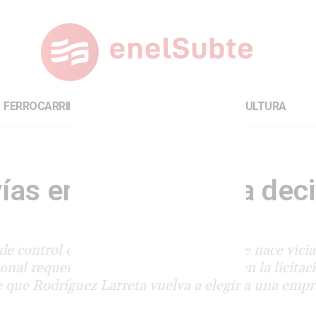
FERROCARRILES
INTERNACIONAL
CULTURA
as en el Subte: una dec
de control del Subte. Una concesión que nace vicia
onal requerida, con un único oferente en la licitac
 que Rodríguez Larreta vuelva a elegir a una empr