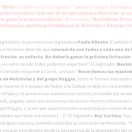
 Oliveto
(Coalición Cívica) expresó: “Quiero terminar diciendo 
erdo con todos y cada uno de los que critican a Metrovías: es ne
ía ganar la próxima licitación
“. El legislador
Maximiliano Ferr
rdemos las maniobras fraudulentas de Metrovías y del grupo R
egislativo, la por entonces legisladora
Paula Oliveto
(Coalición C
ero terminar diciendo que
concuerdo con todos y cada uno de 
etrovías: es nefasta. No debería ganar la próxima licitación
o, un subte donde todos podamos viajar bien”. El legislador
Maximi
en también responde a Carrió, sostuvo: “
Recordemos las maniob
s de Metrovías y del grupo Roggio
, como lo fuimos marcando 
al hacerse el traspaso del Subte a la Ciudad; se dejó en clara eviden
inflaba y no ponía en sus balances los costos y escondía sus verd
más, pagaba canon por asistencia técnica en montos millonarios
po Roggio, a la vez que subcontrataba la explotación colateral de
vidades que tenía la empresa […]”. El legislador
Roy Cortina
, hoy
odríguez Larreta, también realizaba su valoración de Metrovías: “
e encarar este debate desde la perspectiva de la depredación del m