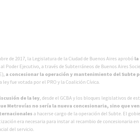
mbre de 2017, la Legislatura de la Ciudad de Buenos Aires aprobó
la
al Poder Ejecutivo, a través de Subterráneos de Buenos Aires Soci
E),
a concesionar la operación y mantenimiento del Subte p
La ley fue votada por el PRO y la Coalición Cívica.
iscusión de la ley
, desde el GCBA y los bloques legislativos de es
ue Metrovías no sería la nueva concesionaria, sino que ve
ternacionales
a hacerse cargo de la operación del Subte. El gobi
tización era necesaria para instar al recambio de concesionaria en
ial del servicio.