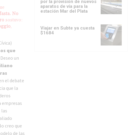
por la provisión de nuevos
aparatos de vía para la
que
estación Mar del Plata
fasta. No
aro
sostuvo:
oggio
,
Viajar en Subte ya cuesta
$1684
ívica)
los que
. Deseo un
liano
ras
en el debate
cia que la
aderos
 a empresas
 las
 aliado
No creo que
odelo de las