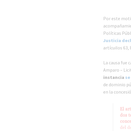
Por este mot
acompañamient
Políticas Púb
Justicia dec
artícuilos 63, 
La causa fue c
Amparo – Lici
instancia
se
de dominio pú
en la concesió
El ar
dos t
conc
del d