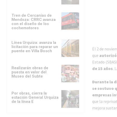
Tren de Cercanías de
Mendoza: CRRC avanza
con el diseño de los
cochemotores
Línea Urquiza: avanza la
licitación para reparar un
El 2 de novie
puente en Villa Bosch
que
autorizó
Estado (SBAS
Realizarán obras de
de 15 años
. 
puesta en valor del
Museo del Subte
Durante la d
se sostuvo q
Por obras, cierra la
empresas in
estación General Urquiza
que la repriva
de la línea E
mejora sustanc