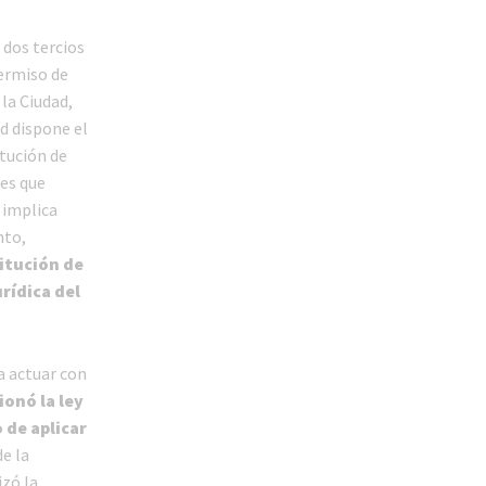
 dos tercios
permiso de
la Ciudad,
ad dispone el
tución de
les que
 implica
nto,
titución de
rídica del
a actuar con
ionó la ley
 de aplicar
e la
izó la