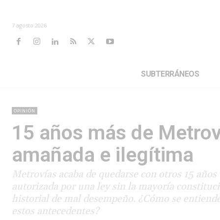
7 agosto 2026
SUBTERRÁNEOS
OPINIÓN
15 años más de Metroví
amañada e ilegítima
Metrovías acaba de quedarse con otros 15 años 
autorizada por una ley sin la mayoría constituci
historial de mal desempeño. ¿Cómo se entiende
estos antecedentes?