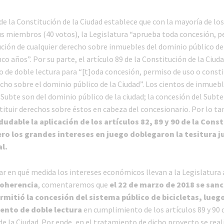
 de la Constitución de la Ciudad establece que con la mayoría de los
sus miembros (40 votos), la Legislatura “aprueba toda concesión, 
ución de cualquier derecho sobre inmuebles del dominio público de 
co años”. Por su parte, el artículo 89 de la Constitución de la Ciud
 de doble lectura para “[t]oda concesión, permiso de uso o consti
cho sobre el dominio público de la Ciudad”. Los cientos de inmueb
Subte son del dominio público de la ciudad; la concesión del Subte
ituir derechos sobre éstos en cabeza del concesionario. Por lo ta
dudable la aplicación de los artículos 82, 89 y 90 de la Cons
ero los grandes intereses en juego doblegaron la tesitura ju
l.
r en qué medida los intereses económicos llevan a la Legislatura 
coherencia
, comentaremos que
el 22 de marzo de 2018 se sanc
rmitió la concesión del sistema público de bicicletas, luego
ento de doble lectura
en cumplimiento de los artículos 89 y 90 d
e la Ciudad. Por ende, en el tratamiento de dicho proyecto se real