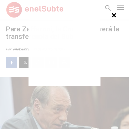
Para Zaffaroni, la Corte resolverá la
transferencia del Subte
12 de marzo de 2012
Por
enelSubte