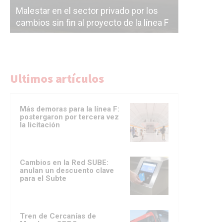
Malestar en el sector privado por los
Línea Mit
cambios sin fin al proyecto de la línea F
la constr
Ultimos artículos
Más demoras para la línea F:
postergaron por tercera vez
la licitación
Cambios en la Red SUBE:
anulan un descuento clave
para el Subte
Tren de Cercanías de