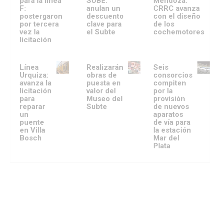
para la línea
SUBE:
Mendoza:
F:
anulan un
CRRC avanza
postergaron
descuento
con el diseño
por tercera
clave para
de los
vez la
el Subte
cochemotores
licitación
Línea
Realizarán
Seis
Urquiza:
obras de
consorcios
avanza la
puesta en
compiten
licitación
valor del
por la
para
Museo del
provisión
reparar
Subte
de nuevos
un
aparatos
puente
de vía para
en Villa
la estación
Bosch
Mar del
Plata