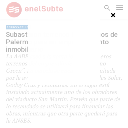
FERROCARRILES
Subastaron terrenos ferroviarios de
Palermo para un emprendimiento
inmobiliario
La AABE sacó a la venta los tres primeros
terrenos del emprendimiento "Palermo
Green". La parcela se encuentra delimitada
por la avenida Juan B. Justo y las calles Soler,
Godoy Cruz y Honduras. En el lugar está
instalado actualmente uno de los obradores
del viaducto San Martín. Prevén que parte de
lo recaudado se utilizará para financiar las
obras, mientras que otra parte quedará para
la ANSES.