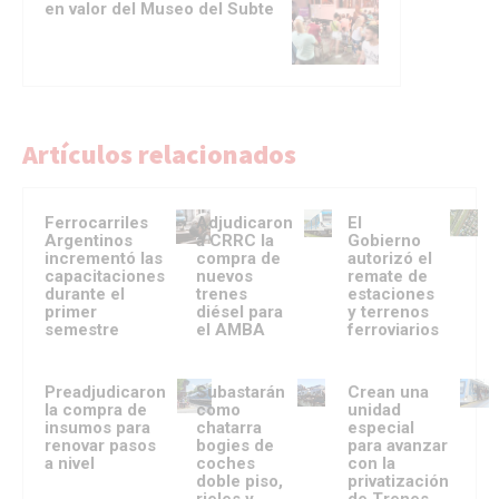
en valor del Museo del Subte
Artículos relacionados
Ferrocarriles
Adjudicaron
El
Argentinos
a CRRC la
Gobierno
incrementó las
compra de
autorizó el
capacitaciones
nuevos
remate de
durante el
trenes
estaciones
primer
diésel para
y terrenos
semestre
el AMBA
ferroviarios
Preadjudicaron
Subastarán
Crean una
la compra de
como
unidad
insumos para
chatarra
especial
renovar pasos
bogies de
para avanzar
a nivel
coches
con la
doble piso,
privatización
rieles y
de Trenes