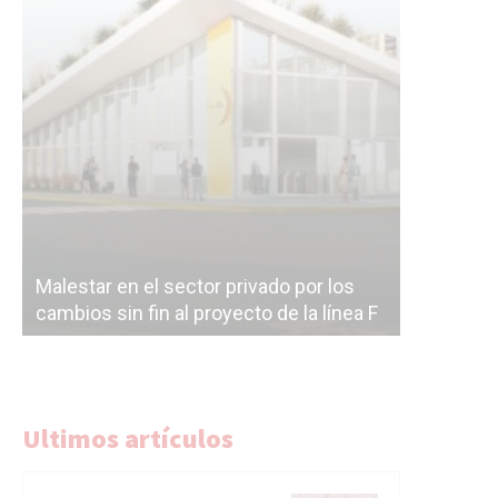
Malestar en el sector privado por los
Línea Mit
cambios sin fin al proyecto de la línea F
la constr
Ultimos artículos