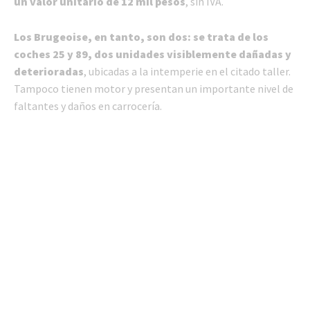
un valor unitario de 12 mil pesos
, sin IVA.
Los Brugeoise, en tanto, son dos: se trata de los
coches 25 y 89, dos unidades visiblemente dañadas y
deterioradas
, ubicadas a la intemperie en el citado taller.
Tampoco tienen motor y presentan un importante nivel de
faltantes y daños en carrocería.