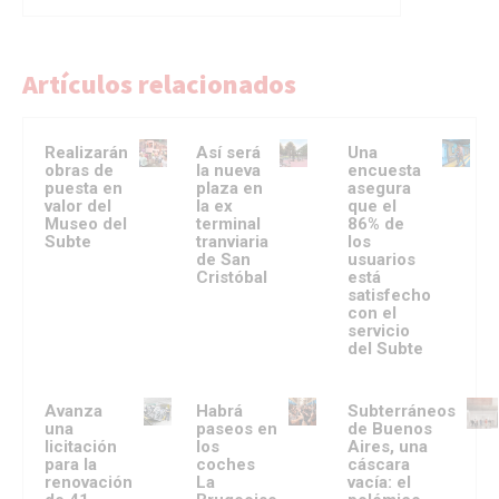
Artículos relacionados
Realizarán
Así será
Una
obras de
la nueva
encuesta
puesta en
plaza en
asegura
valor del
la ex
que el
Museo del
terminal
86% de
Subte
tranviaria
los
de San
usuarios
Cristóbal
está
satisfecho
con el
servicio
del Subte
Avanza
Habrá
Subterráneos
una
paseos en
de Buenos
licitación
los
Aires, una
para la
coches
cáscara
renovación
La
vacía: el