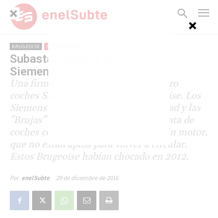
BRUGEOISE
SUBTERRÁNEOS
Subastan coches Brugeoise y
Siemens
Una firma de subastas rematará cuatro
coches Siemens y dos coches Brugeoise. Los
Siemens se venden a 12 mil por unidad y las
"Brujas" a 20 mil el lote de dos. Se trata de
coches con importantes faltantes y sin motor,
que no están aptos para volver a circular.
Estos Brugeoise habían chocado en 2012.
29 de diciembre de 2016
Por
enelSubte