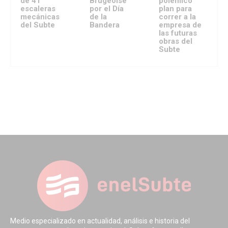
de 41
Brugeoise
polémico
escaleras
por el Día
plan para
mecánicas
de la
correr a la
del Subte
Bandera
empresa de
las futuras
obras del
Subte
Medio especializado en actualidad, análisis e historia del