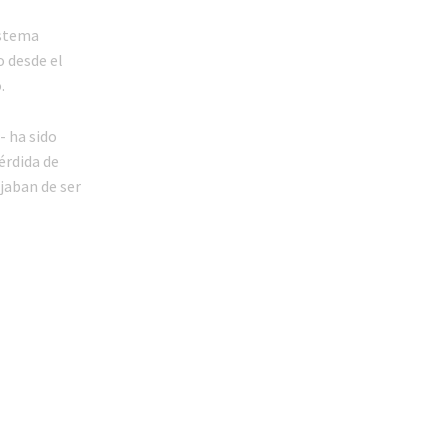
istema
o desde el
.
- ha sido
érdida de
jaban de ser