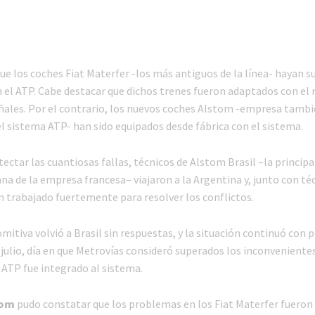
ue los coches Fiat Materfer -los más antiguos de la línea- hayan s
n el ATP. Cabe destacar que dichos trenes fueron adaptados con el
ñales. Por el contrario, los nuevos coches Alstom -empresa tamb
el sistema ATP- han sido equipados desde fábrica con el sistema.
ectar las cuantiosas fallas, técnicos de Alstom Brasil –la principal 
na de la empresa francesa– viajaron a la Argentina y, junto con té
n trabajado fuertemente para resolver los conflictos.
comitiva volvió a Brasil sin respuestas, y la situación continuó con
 julio, día en que Metrovías consideró superados los inconvenientes
 ATP fue integrado al sistema.
com
pudo constatar que los problemas en los Fiat Materfer fueron