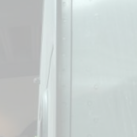
star en el sector privado por
Línea Mitre: dieron of
cambios sin fin al proyecto de
de baja la construcció
nea F
estación Nordelta