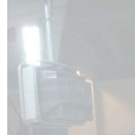
Male
los 
la lí