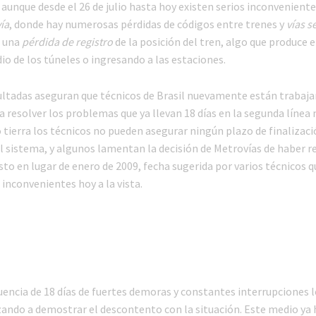
aunque desde el 26 de julio hasta hoy existen serios inconveniente
ía
, donde hay numerosas pérdidas de códigos entre trenes y
vías s
a una
pérdida de registro
de la posición del tren, algo que produce e
o de los túneles o ingresando a las estaciones.
ltadas aseguran que técnicos de Brasil nuevamente están trabaja
a resolver los problemas que ya llevan 18 días en la segunda línea
o tierra los técnicos no pueden asegurar ningún plazo de finalizaci
l sistema, y algunos lamentan la decisión de Metrovías de haber re
sto en lugar de enero de 2009, fecha sugerida por varios técnicos 
inconvenientes hoy a la vista.
ncia de 18 días de fuertes demoras y constantes interrupciones l
ndo a demostrar el descontento con la situación. Este medio ya 