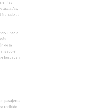
s en las
eccionadas
,
l frenado de
ndo junto a
 más
ón de la
alizado el
que buscaban
os pasajeros
ha recibido