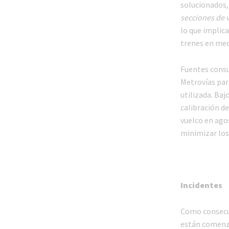
solucionados, 
secciones de v
lo que implic
trenes en medi
Fuentes consu
Metrovías par
utilizada. Baj
calibración de
vuelco en ago
minimizar los 
Incidentes
Como consecue
están comenza