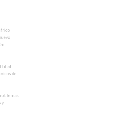
ufrido
 nuevo
ién
filial
cnicos de
 problemas
 y