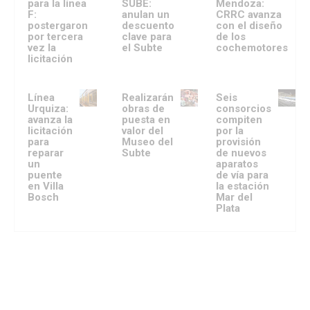
para la línea
SUBE:
Mendoza:
F:
anulan un
CRRC avanza
postergaron
descuento
con el diseño
por tercera
clave para
de los
vez la
el Subte
cochemotores
licitación
Línea
Realizarán
Seis
Urquiza:
obras de
consorcios
avanza la
puesta en
compiten
licitación
valor del
por la
para
Museo del
provisión
reparar
Subte
de nuevos
un
aparatos
puente
de vía para
en Villa
la estación
Bosch
Mar del
Plata