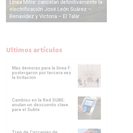
a
cáscara v
La Ciudad vuelve a postergar la
correr a 
licitación de la línea F
del Subte
Ultimos artículos
Más demoras para la línea F:
postergaron por tercera vez
la licitación
Cambios en la Red SUBE:
anulan un descuento clave
para el Subte
Tren de Cercanías de