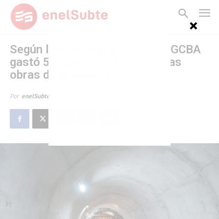
Según la Auditoría porteña, el GCBA
gastó 50 millones de más en las
obras de la línea H
2 de agosto de 2012
Por
enelSubte