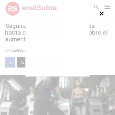
Seguirán abiertos los molinetes
hasta que la Justicia decida sobre el
aumento
16 de enero de 2012
Por
enelSubte