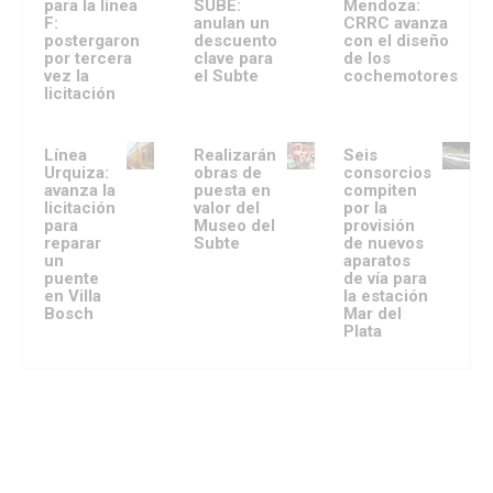
para la línea
SUBE:
Mendoza:
F:
anulan un
CRRC avanza
postergaron
descuento
con el diseño
por tercera
clave para
de los
vez la
el Subte
cochemotores
licitación
Línea
Realizarán
Seis
Urquiza:
obras de
consorcios
avanza la
puesta en
compiten
licitación
valor del
por la
para
Museo del
provisión
reparar
Subte
de nuevos
un
aparatos
puente
de vía para
en Villa
la estación
Bosch
Mar del
Plata