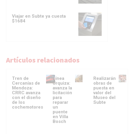
Viajar en Subte ya cuesta
$1684
Artículos relacionados
Tren de
Línea
Realizarán
Cercanías de
Urquiza:
obras de
Mendoza:
avanza la
puesta en
CRRC avanza
licitación
valor del
con el diseño
para
Museo del
de los
reparar
Subte
cochemotores
un
puente
en Villa
Bosch