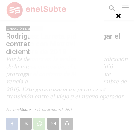
OPERACIÓN DEL SUBTE
Rodríguez Larreta pide prorrogar el
contrato con Metrovías hasta
diciembre de 2019
Por la demora en la evaluación y adjudicación
de la nueva concesión, el ejecutivo pidió
prorrogar el contrato de Metrovías, que
vencía a fines de este año, hasta diciembre de
2019. Esto garantizaría un período de
transición entre el viejo y el nuevo operador.
8 de noviembre de 2018
Por
enelSubte