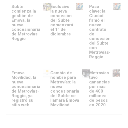
Subte:
Exclusivo:
Paso
comienza la
la nueva
clave: la
gestión de
concesión
Ciudad
Emova, la
del Subte
firmó el
nueva
comenzará
nuevo
concesionaria
el 1° de
contrato
de Metrovías-
diciembre
de
Roggio
concesión
del Subte
con
Metrovías-
Roggio
Emova
Cambio de
Metrovías
Movilidad, la
nombre para
tuvo
nueva
Metrovías: la
ganancias
concesionaria
nueva
por más
de Metrovías-
concesionaria
de 400
Roggio, ya
del Subte se
millones
registró su
llamará Emova
de pesos
sitio web
Movilidad
en 2020