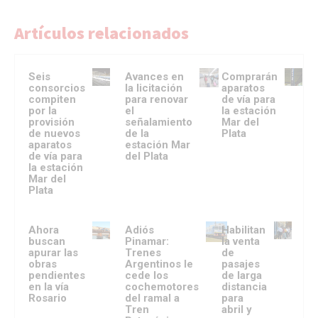
Artículos relacionados
Seis
Avances en
Comprarán
consorcios
la licitación
aparatos
compiten
para renovar
de vía para
por la
el
la estación
provisión
señalamiento
Mar del
de nuevos
de la
Plata
aparatos
estación Mar
de vía para
del Plata
la estación
Mar del
Plata
Ahora
Adiós
Habilitan
buscan
Pinamar:
la venta
apurar las
Trenes
de
obras
Argentinos le
pasajes
pendientes
cede los
de larga
en la vía
cochemotores
distancia
Rosario
del ramal a
para
Tren
abril y