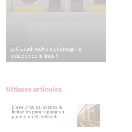
Subterrán
a
cáscara v
La Ciudad vuelve a postergar la
correr a 
licitación de la línea F
del Subte
Ultimos artículos
Línea Urquiza: avanza la
licitación para reparar un
puente en Villa Bosch