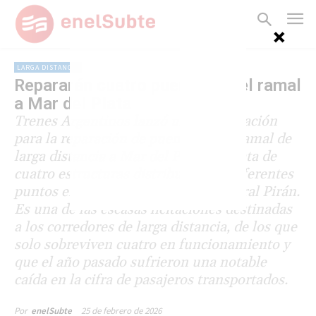
LARGA DISTANCIA
Repararán cuatro puentes en el ramal
a Mar del Plata
Trenes Argentinos lanzó una contratación
para la reparación de puentes en el ramal de
larga distancia a Mar del Plata. Se trata de
cuatro estructuras distribuidas en diferentes
puntos entre Alejandro Korn y General Pirán.
Es una de las escasas licitaciones destinadas
a los corredores de larga distancia, de los que
solo sobreviven cuatro en funcionamiento y
que el año pasado sufrieron una notable
caída en la cifra de pasajeros transportados.
25 de febrero de 2026
Por
enelSubte