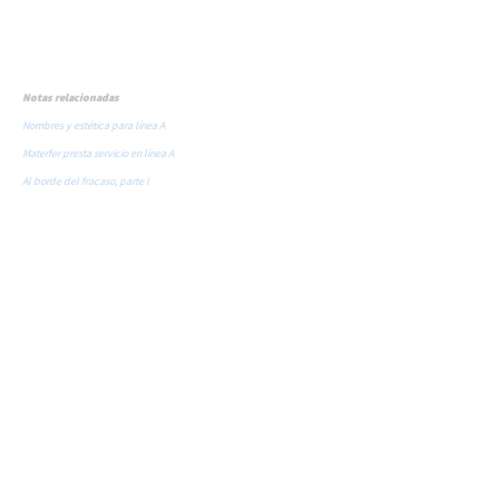
Notas relacionadas
Nombres y estética para línea A
Materfer presta servicio en línea A
Al borde del fracaso, parte I