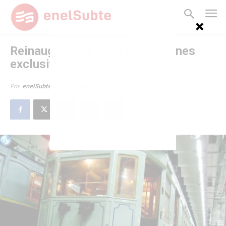
Reinaugurarían línea A con trenes
exclusivos
26 de septiembre de 2008
Por
enelSubte