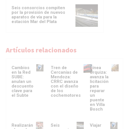
Seis consorcios compiten
por la provisión de nuevos
aparatos de vía para la
estación Mar del Plata
Artículos relacionados
Cambios
Tren de
Línea
en la Red
Cercanías de
Urquiza:
SUBE:
Mendoza:
avanza la
anulan un
CRRC avanza
licitación
descuento
con el diseño
para
clave para
de los
reparar
el Subte
cochemotores
un
puente
en Villa
Bosch
Realizarán
Seis
Viajar