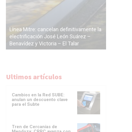
Subterrá
la
cáscara 
La Ciudad vuelve a postergar la
correr a
licitación de la línea F
del Subt
Ultimos artículos
Cambios en la Red SUBE:
anulan un descuento clave
para el Subte
Tren de Cercanías de
Mendoza: CRRC avanza con