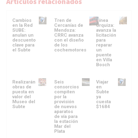
Artículos relacionados
Cambios
Tren de
Línea
en la Red
Cercanías de
Urquiza:
SUBE:
Mendoza:
avanza la
anulan un
CRRC avanza
licitación
descuento
con el diseño
para
clave para
de los
reparar
el Subte
cochemotores
un
puente
en Villa
Bosch
Realizarán
Seis
Viajar
obras de
consorcios
en
puesta en
compiten
Subte
valor del
por la
ya
Museo del
provisión
cuesta
Subte
de nuevos
$1684
aparatos
de vía para
la estación
Mar del
Plata