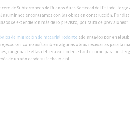
ocero de Subterráneos de Buenos Aires Sociedad del Estado Jorge
“al asumir nos encontramos con las obras en construcción. Por dist
azos se extendieron más de lo previsto, por falta de previsiones”.
bajos de migración de material rodante
adelantados por
enelSu
 ejecución, como así también algunas obras necesarias para la in
ones, ninguna de ellas debiera extenderse tanto como para posterg
ás de un año desde su fecha inicial.