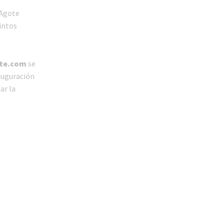
 Agote
intos
bte.com
se
auguración
ar la