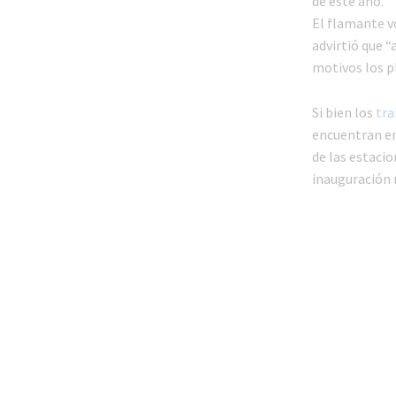
de este año.
El flamante v
advirtió que 
motivos los pl
Si bien los
tra
encuentran en
de las estaci
inauguración m