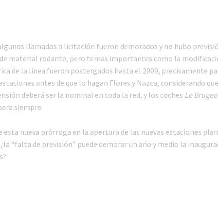
 algunos llamados a licitación fueron demorados y no hubo previsi
n de material rodante, pero temas importantes como la modificaci
rica de la línea fueron postergados hasta el 2009, precisamente p
 estaciones antes de que lo hagan Flores y Nazca, considerando que
nsión deberá ser la nominal en toda la red, y los coches
Le Brugeo
para siempre.
ue esta nueva prórroga en la apertura de las nuevas estaciones pla
 ¿la “falta de previsión” puede demorar un año y medio la inaugura
s?