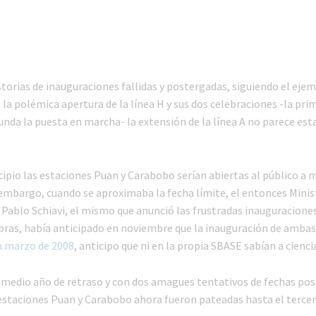
istorias de inauguraciones fallidas y postergadas, siguiendo el ej
e la polémica apertura de la línea H y sus dos celebraciones -la pri
unda la puesta en marcha- la extensión de la línea A no parece esta
cipio las estaciones Puan y Carabobo serían abiertas al público a 
 embargo, cuando se aproximaba la fecha límite, el entonces Minis
Pablo Schiavi, el mismo que anunció las frustradas inauguraciones 
obras, había anticipado en noviembre que la inauguración de amba
n marzo de 2008
, anticipo que ni en la propia SBASE sabían a ciencia
 medio año de retraso y con dos amagues tentativos de fechas pos
 estaciones Puan y Carabobo ahora fueron pateadas hasta el tercer