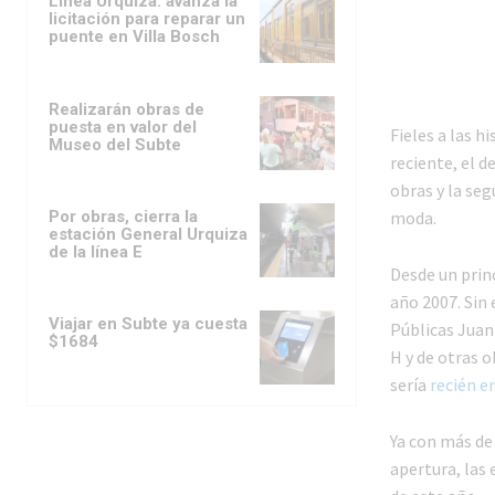
Línea Urquiza: avanza la
licitación para reparar un
puente en Villa Bosch
Realizarán obras de
puesta en valor del
Fieles a las h
Museo del Subte
reciente, el d
obras y la seg
Por obras, cierra la
moda.
estación General Urquiza
de la línea E
Desde un prin
año 2007. Sin
Viajar en Subte ya cuesta
Públicas Juan 
$1684
H y de otras 
sería
recién e
Ya con más de
apertura, las