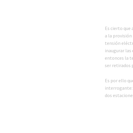
Es cierto que
a la provisió
tensión eléct
inaugurar las
entonces la te
ser retirados 
Es por ello q
interrogante:
dos estacione