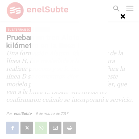
SUBTERRÁNEOS
LÍNEA D
Prueban un tren Alstom cero
kilómetro en la línea D
Una formación Alstom, idéntica a las de la
línea H, fue trasladada a la línea D para
realizar pruebas y se le instaló ATP. Para la
línea D se compraron diez trenes de este
modelo para reemplazar a los Materfer, que
van a la línea E. Desde Metrovías no
confirmaron cuándo se incorporará a servicio.
9 de marzo de 2017
Por
enelSubte