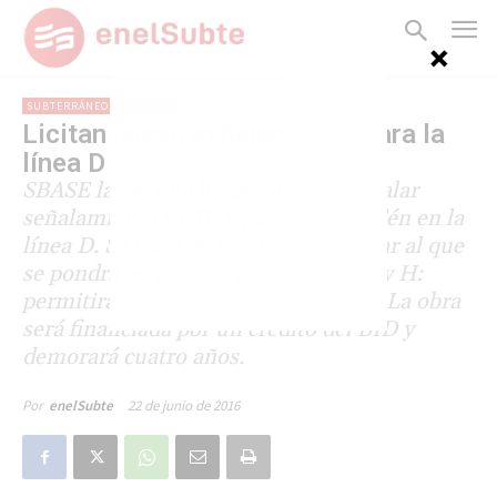
SUBTERRÁNEOS
LÍNEA D
Licitan nuevo señalamiento para la
línea D
SBASE lanzó una licitación para instalar
señalamiento CBTC y puertas de andén en la
línea D. Se trata de un sistema similar al que
se pondrá en marcha en las líneas C y H:
permitirá incrementar la frecuencia. La obra
será financiada por un crédito del BID y
demorará cuatro años.
22 de junio de 2016
Por
enelSubte