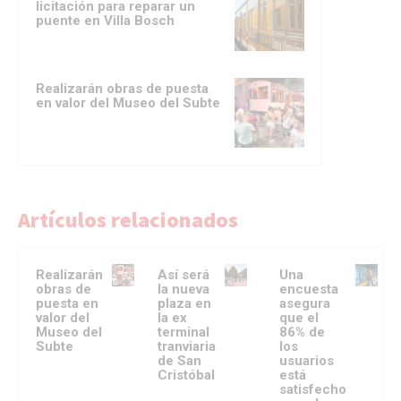
licitación para reparar un
puente en Villa Bosch
Realizarán obras de puesta
en valor del Museo del Subte
Artículos relacionados
Realizarán
Así será
Una
obras de
la nueva
encuesta
puesta en
plaza en
asegura
valor del
la ex
que el
Museo del
terminal
86% de
Subte
tranviaria
los
de San
usuarios
Cristóbal
está
satisfecho