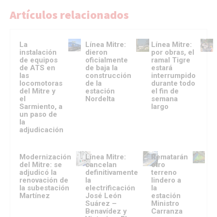
Artículos relacionados
La
Línea Mitre:
Línea Mitre:
instalación
dieron
por obras, el
de equipos
oficialmente
ramal Tigre
de ATS en
de baja la
estará
las
construcción
interrumpido
locomotoras
de la
durante todo
del Mitre y
estación
el fin de
el
Nordelta
semana
Sarmiento, a
largo
un paso de
la
adjudicación
Modernización
Línea Mitre:
Rematarán
del Mitre: se
cancelan
otro
adjudicó la
definitivamente
terreno
renovación de
la
lindero a
la subestación
electrificación
la
Martínez
José León
estación
Suárez –
Ministro
Benavídez y
Carranza