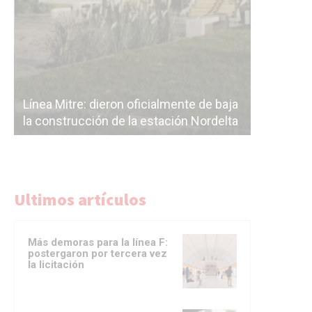
Línea Mit
Línea Mitre: dieron oficialmente de baja
electrifi
la construcción de la estación Nordelta
Benavídez
Ultimos artículos
Más demoras para la línea F:
postergaron por tercera vez
la licitación