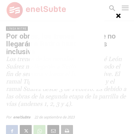
LÍNEA MITRE
Por obras, los trenes del Mitre no
llegarán a Retiro hasta el lunes
inclusive
Los trenes de los ramales Tigre y José León
Suárez no llegarán a Retiro durante todo el
fin de semana y hasta el lunes inclusive. El
ramal Tigre partirá desde Belgrano C y el
ramal Suárez desde 3 de Febrero. Es debido a
las obras de la segunda etapa de la parrilla de
vías (andenes 1, 2, 3 y 4).
22 de septiembre de 2023
Por
enelSubte