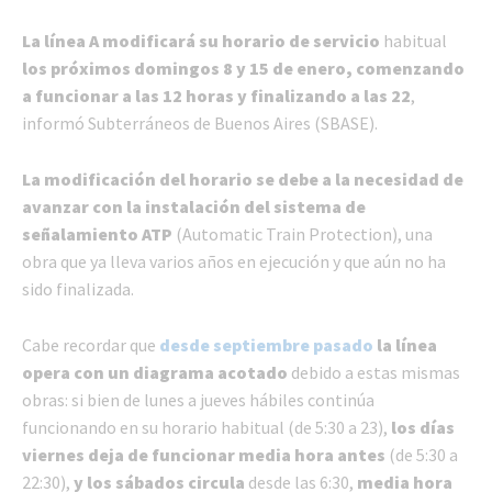
La línea A modificará su horario de servicio
habitual
los próximos domingos 8 y 15 de enero, comenzando
a funcionar a las 12 horas y finalizando a las 22
,
informó Subterráneos de Buenos Aires (SBASE).
La modificación del horario se debe a la necesidad de
avanzar con la instalación del sistema de
señalamiento ATP
(Automatic Train Protection), una
obra que ya lleva varios años en ejecución y que aún no ha
sido finalizada.
Cabe recordar que
desde septiembre pasado
la línea
opera con un diagrama acotado
debido a estas mismas
obras: si bien de lunes a jueves hábiles continúa
funcionando en su horario habitual (de 5:30 a 23),
los días
viernes deja de funcionar media hora antes
(de 5:30 a
22:30),
y los sábados circula
desde las 6:30,
media hora