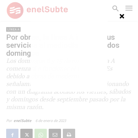
LÍNEA A
Por obras, la línea A iniciará sus
servicios al mediodía durante dos
domingos
Los domingos 8 y 15 de enero la línea A
comenzará a funcionar al mediodía. Es
debido a obras de modernización del
señalamiento. La línea ya venía funcionando
con un diagrama acotado los viernes, sábados
y domingos desde septiembre pasado por la
misma razón.
6 de enero de 2023
Por
enelSubte