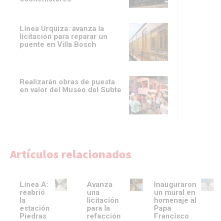
Línea Urquiza: avanza la
licitación para reparar un
puente en Villa Bosch
Realizarán obras de puesta
en valor del Museo del Subte
Artículos relacionados
Línea A:
Avanza
Inauguraron
reabrió
una
un mural en
la
licitación
homenaje al
estación
para la
Papa
Piedras
refacción
Francisco