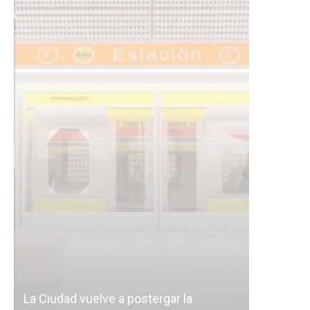
Subterrán
a
cáscara v
La Ciudad vuelve a postergar la
correr a 