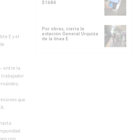
$1684
Por obras, cierra la
estación General Urquiza
bte E y el
de la línea E
de
- entre la
n trabajador
ernández.
resiones que
TA.
hasta
impunidad.
enen con