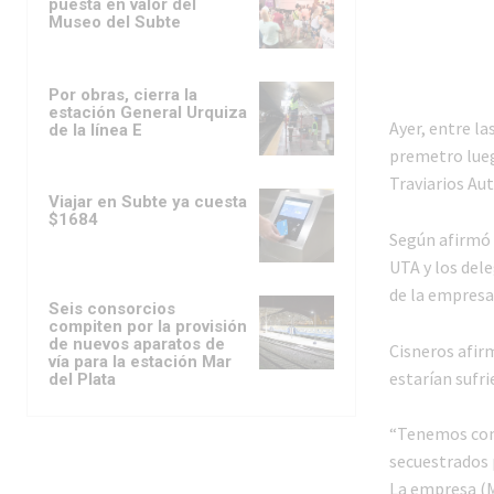
puesta en valor del
Museo del Subte
Por obras, cierra la
estación General Urquiza
Ayer, entre la
de la línea E
premetro lueg
Traviarios Au
Viajar en Subte ya cuesta
$1684
Según afirmó e
UTA y los dele
de la empresa
Seis consorcios
compiten por la provisión
de nuevos aparatos de
Cisneros afir
vía para la estación Mar
estarían sufri
del Plata
“Tenemos comp
secuestrados 
La empresa (M