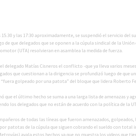
s 15.30 y las 17:30 aproximadamente, se suspendió el servicio del su
o de que delegados que se oponen a la cúpula sindical de la Unión 
tomotor (UTA) resolvieran en asamblea la medida de fuerza.
l delegado Matías Cisneros el conflicto -que ya lleva varios meses
gados que cuestionan a la dirigencia se profundizó luego de que u
 “fuera golpeado por una patota” del bloque que lidera Roberto F
mó que el último hecho se suma a una larga lista de amenazas y ag
endo los delegados que no están de acuerdo con la política de la U
añeros de todas las líneas que fueron amenazados, golpeados, 
por patotas de la cúpula que siguen cobrando el sueldo con total 
etrovías) avala estos hechos ya que no muestra los videos que ti