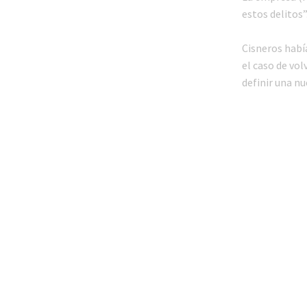
estos delitos”
Cisneros había
el caso de vol
definir una nu