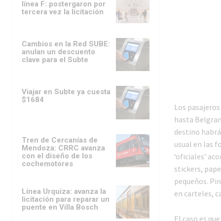
línea F: postergaron por
tercera vez la licitación
Cambios en la Red SUBE:
anulan un descuento
clave para el Subte
Viajar en Subte ya cuesta
$1684
Los pasajeros 
hasta Belgran
destino habrá
Tren de Cercanías de
usual en las f
Mendoza: CRRC avanza
con el diseño de los
‘oficiales’ ac
cochemotores
stickers, pap
pequeños. Pin
Línea Urquiza: avanza la
en carteles, 
licitación para reparar un
puente en Villa Bosch
El caso es que