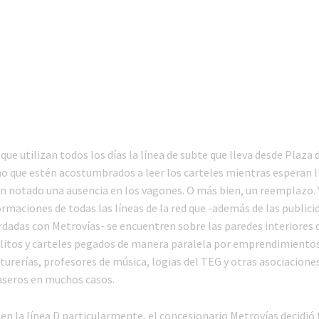
que utilizan todos los días la línea de subte que lleva desde Plaza
o que estén acostumbrados a leer los carteles mientras esperan l
n notado una ausencia en los vagones. O más bien, un reemplazo. Y
ormaciones de todas las líneas de la red que -además de las publici
ordadas con Metrovías- se encuentren sobre las paredes interiores
elitos y carteles pegados de manera paralela por emprendimiento
turerías, profesores de música, logias del TEG y otras asociacione
caseros en muchos casos.
 en la línea D particularmente, el concesionario Metrovías decidió