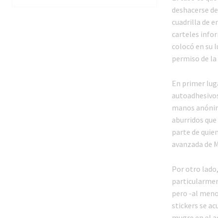
deshacerse de
cuadrilla de 
carteles infor
colocó en su l
permiso de la
En primer luga
autoadhesivos
manos anónimas
aburridos que
parte de quie
avanzada de M
Por otro lado,
particularmen
pero -al meno
stickers se a
mugre en el a