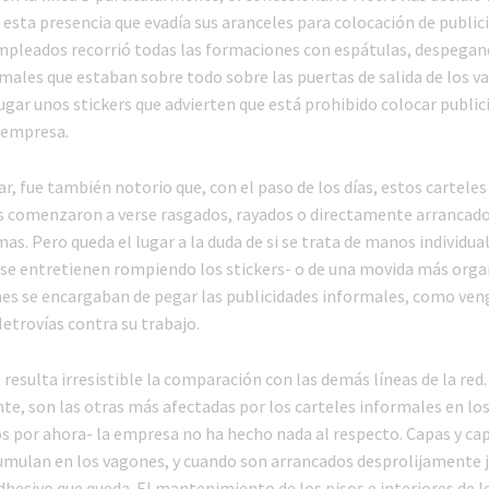
 esta presencia que evadía sus aranceles para colocación de public
empleados recorrió todas las formaciones con espátulas, despegan
males que estaban sobre todo sobre las puertas de salida de los v
ugar unos stickers que advierten que está prohibido colocar public
 empresa.
r, fue también notorio que, con el paso de los días, estos carteles
 comenzaron a verse rasgados, rayados o directamente arrancado
. Pero queda el lugar a la duda de si se trata de manos individua
 se entretienen rompiendo los stickers- o de una movida más orga
nes se encargaban de pegar las publicidades informales, como ven
etrovías contra su trabajo.
 resulta irresistible la comparación con las demás líneas de la red. 
te, son las otras más afectadas por los carteles informales en lo
s por ahora- la empresa no ha hecho nada al respecto. Capas y ca
cumulan en los vagones, y cuando son arrancados desprolijamente 
dhesivo que queda. El mantenimiento de los pisos e interiores de 