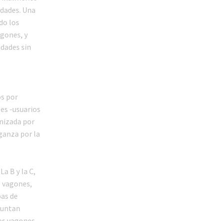
idades. Una
do los
agones, y
idades sin
s por
les -usuarios
nizada por
ganza por la
La B y la C,
s vagones,
pas de
juntan
los vagones