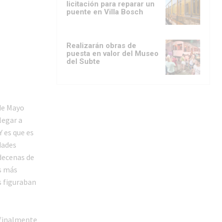
licitación para reparar un
puente en Villa Bosch
Realizarán obras de
puesta en valor del Museo
del Subte
 de Mayo
legar a
 es que es
dades
 decenas de
s más
s figuraban
 finalmente