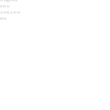
rse si
 red, o si se
mera