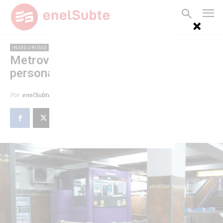
INSEGURIDAD
METROVÍAS
Metrovías deja estaciones sin
personal los fines de semana
26 de mayo de 2014
Por
enelSubte