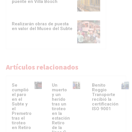
puente en Villa Bosch
Realizarán obras de puesta
en valor del Museo del Subte
Artículos relacionados
Se
Un
Benito
cumplió
muerto
Roggio
el paro
y un
Transporte
en el
herido
recibió la
Subte y
tras un
certificación
el
tiroteo
ISO 9001
Premetro
en la
tras el
estación
tiroteo
Retiro
en Retiro
de la