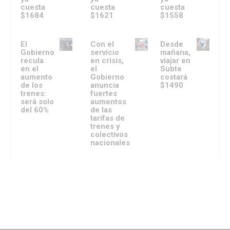
cuesta
cuesta
cuesta
$1684
$1621
$1558
El
Con el
Desde
Gobierno
servicio
mañana,
recula
en crisis,
viajar en
en el
el
Subte
aumento
Gobierno
costará
de los
anuncia
$1490
trenes:
fuertes
será solo
aumentos
del 60%
de las
tarifas de
trenes y
colectivos
nacionales