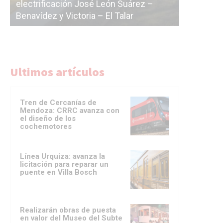
 –
La Ciudad vuelve a postergar la
cor
licitación de la línea F
del
Ultimos artículos
Tren de Cercanías de
Mendoza: CRRC avanza con
el diseño de los
cochemotores
Línea Urquiza: avanza la
licitación para reparar un
puente en Villa Bosch
Realizarán obras de puesta
en valor del Museo del Subte