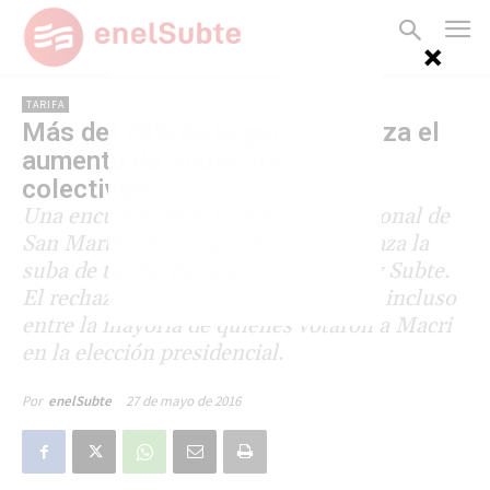
TARIFA
Más del 70% de la gente rechaza el
aumento de Subte, trenes y
colectivos
Una encuesta de la Universidad Nacional de
San Martín reveló que el 70,3% rechaza la
suba de tarifas de colectivos, trenes y Subte.
El rechazo es alto entre los jóvenes e incluso
entre la mayoría de quienes votaron a Macri
en la elección presidencial.
27 de mayo de 2016
Por
enelSubte