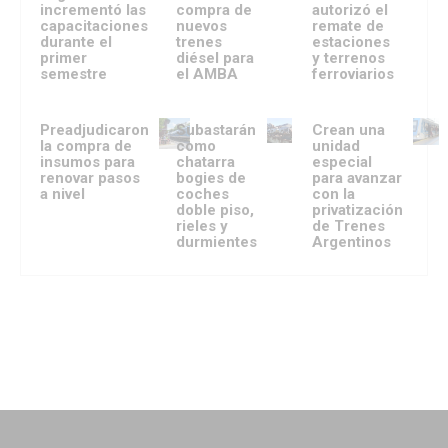
incrementó las
compra de
autorizó el
capacitaciones
nuevos
remate de
durante el
trenes
estaciones
primer
diésel para
y terrenos
semestre
el AMBA
ferroviarios
Preadjudicaron
Subastarán
Crean una
la compra de
como
unidad
insumos para
chatarra
especial
renovar pasos
bogies de
para avanzar
a nivel
coches
con la
doble piso,
privatización
rieles y
de Trenes
durmientes
Argentinos