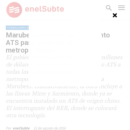
FERROCARRILES
Marubeni proveerá señalamiento
ATS para todas las líneas
metropolitanas
El gobierno firmó un contrato de 63 millones
de dólares para dotar de señalamiento ATS a
todas las líneas de ferrocarriles
metropolitanos con la trader japonesa
Marubeni. Llamativamente, la obra incluye a
las líneas Mitre y Sarmiento, donde ya se
encuentra instalado un ATS de origen chino.
El interrogante del RER, donde se colocará
otra tecnología.
12 de agosto de 2016
Por
enelSubte