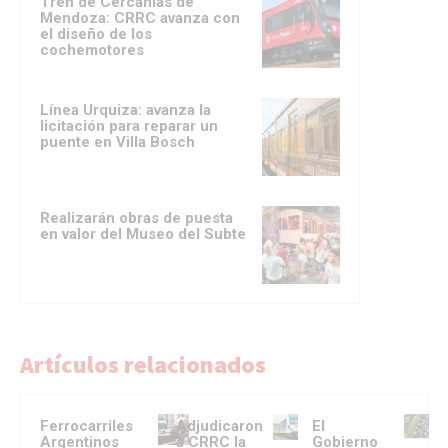
Tren de Cercanías de
Mendoza: CRRC avanza con
el diseño de los
cochemotores
Línea Urquiza: avanza la
licitación para reparar un
puente en Villa Bosch
Realizarán obras de puesta
en valor del Museo del Subte
Artículos relacionados
Ferrocarriles
Adjudicaron
El
Argentinos
a CRRC la
Gobierno