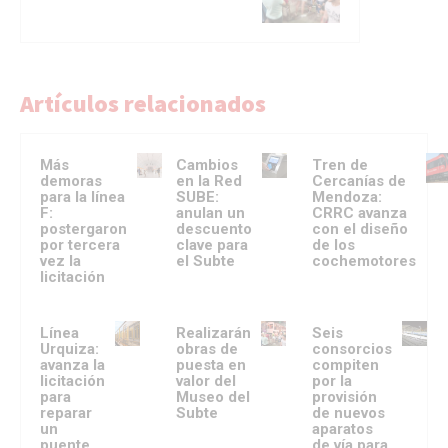
Artículos relacionados
Más
Cambios
Tren de
demoras
en la Red
Cercanías de
para la línea
SUBE:
Mendoza:
F:
anulan un
CRRC avanza
postergaron
descuento
con el diseño
por tercera
clave para
de los
vez la
el Subte
cochemotores
licitación
Línea
Realizarán
Seis
Urquiza:
obras de
consorcios
avanza la
puesta en
compiten
licitación
valor del
por la
para
Museo del
provisión
reparar
Subte
de nuevos
un
aparatos
puente
de vía para