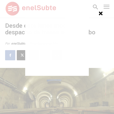
Desde este lunes modifican
despacho de trenes en Carabobo
25 de febrero de 2011
Por
enelSubte