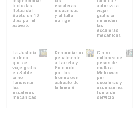
inspeccionar
las
fallo que
todas las
escaleras
autoriza a
flotas del
mecánicas
viajar
Subte en 10
y el fallo
gratis si
días por el
no rige
no andan
asbesto
las
escaleras
mecánicas
La Justicia
Denunciaron
Cinco
ordenó
penalmente
millones de
que se
a Larreta y
pesos de
viaje gratis
Piccardo
multa a
en Subte
por los
Metrovías
si no
trenes con
por
funcionan
asbesto de
escaleras y
las
la línea B
ascensores
escaleras
fuera de
mecánicas
servicio