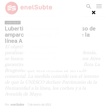
JUDICIALES
Lubertino presentará un recurso de
amparo para evitar el cierre de la
línea A
El objetivo es evitar que la línea esté
paralizada durante casi dos meses. Además,
se buscará que Subterráneos de Buenos Aires
garantice la integridad de la histórica flota La
Brugeoise que será retirada de servicio
comercial. La medida coincide con el intento
de que la UNESCO declare Patrimonio de la
Humanidad a la línea, los coches y a la
Avenida de Mayo.
7 de enero de 2013
Por
enelSubte