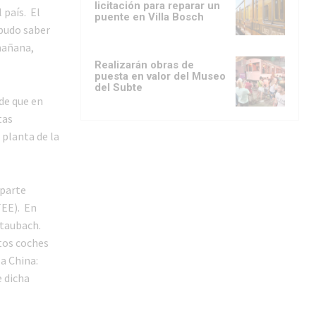
licitación para reparar un
 país. El
puente en Villa Bosch
 pudo saber
 mañana,
Realizarán obras de
puesta en valor del Museo
del Subte
de que en
tas
 planta de la
 parte
TEE). En
Staubach.
tos coches
a China:
 dicha