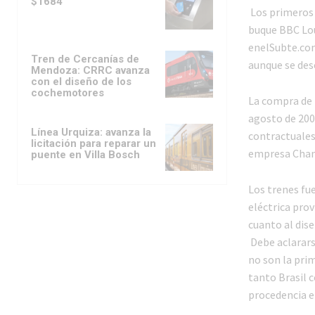
$1684
Los primeros 
buque BBC Lou
enelSubte.com,
Tren de Cercanías de
aunque se des
Mendoza: CRRC avanza
con el diseño de los
cochemotores
La compra de 
agosto de 2002
Línea Urquiza: avanza la
contractuales
licitación para reparar un
empresa Chang
puente en Villa Bosch
Los trenes fu
eléctrica pro
cuanto al dis
Debe aclarars
no son la pri
tanto Brasil 
procedencia e