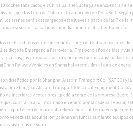
10 coches fabricados en China para el Subte ya se encuentran en el
isiana, que los trajo de China, está amarrado en Dock Sud. Según
 los trenes serán descargados este jueves a partir de las 7 de la
conoce si serán trasladados inmediatamente al taller Polvorín.
los coches chinos es una inversión a cargo del Estado nacional des
 se dictó la Emergencia Ferroviaria. Tras ocho años de idas y vuel
 y técnicas, las primeras dos formaciones fueron construidas en la
Chun Railway Vehicles en Shanghai y remitidas al país en enero.
eron diseñados por la Shanghai Alstom Transport Co. (SATCO) y la
vista por Shanghai Alstom Transport Electrical Equipment Co (SA
eño de interiores y exteriores, quedó a cargo de la empresa Buero-
e que, contrario a lo informado en enero por la cadena Telesur, es
mera exportación de material rodante para subterráneos que realiz
como Venezuela adquirieron y tienen en funcionamiento equipos de
n sus sistemas de Subtes.