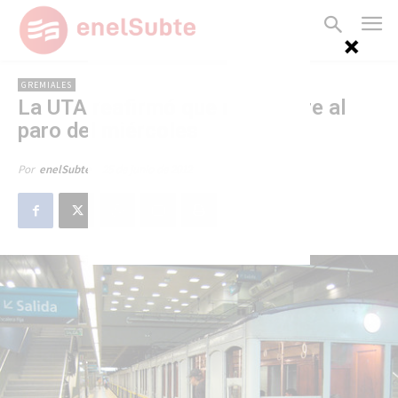
GREMIALES
La UTA reafirmó que no adhiere al
paro del miércoles
25 de junio de 2012
Por
enelSubte