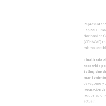
Representant
Capital Huma
Nacional de C
(CENACAF) tam
mismo sentid
Finalizado el
recorrida po
taller, dond
mantenimien
de vagones y 
reparación de 
recuperación d
actual”.