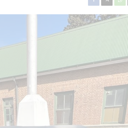
Línea Mitre: cancelan
ea Mitre: dieron oficialmente
definitivamente la ele
baja la construcción de la
José León Suárez – 
ación Nordelta
Victoria – El Talar