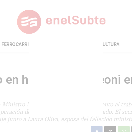
FERROCARRILES
INTERNACIONAL
CULTURA
o en homenaje a Meoni e
 - Ministro Mario Meoni, en reconocimiento al traba
peración de los talleres y su pase al Estado. El sec
 junto a Laura Oliva, esposa del fallecido minist