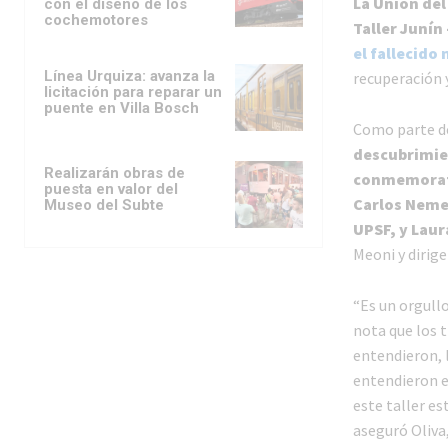
La Unión del
con el diseño de los
cochemotores
Taller Junín
el fallecido
Línea Urquiza: avanza la
recuperación y
licitación para reparar un
puente en Villa Bosch
Como parte d
descubrimie
Realizarán obras de
conmemorati
puesta en valor del
Carlos Neme,
Museo del Subte
UPSF, y Laur
Meoni y dirig
“Es un orgull
nota que los t
entendieron, 
entendieron el
este taller es
aseguró Oliva