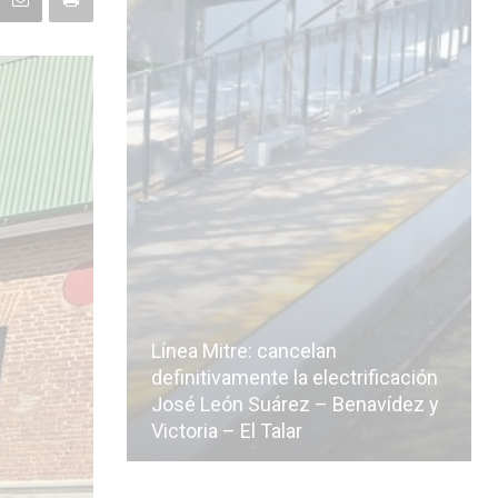
ctrificación
Benavídez y
La Ciudad vuelve a postergar la
licitación de la línea F