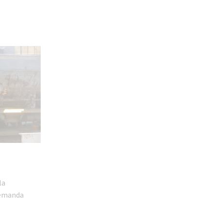
la
 demanda