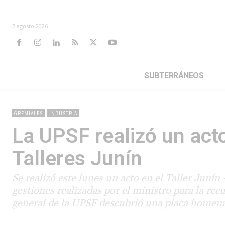
7 agosto 2026
SUBTERRÁNEOS
GREMIALES
INDUSTRIA
La UPSF realizó un act
Talleres Junín
Se realizó este lunes un acto en el Taller Junín
gestiones realizadas por el ministro para la recu
general de la UPSF descubrió una placa homenaje