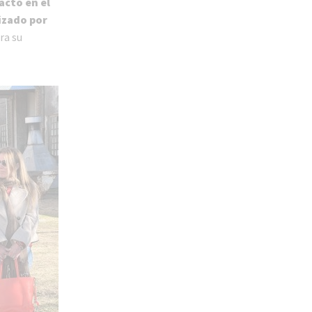
acto en el
izado por
ra su