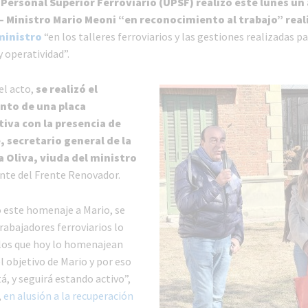
 Personal Superior Ferroviario (UPSF) realizó este lunes un 
 – Ministro Mario Meoni “en reconocimiento al trabajo” real
 ministro
“en los talleres ferroviarios y las gestiones realizadas pa
 operatividad”.
el acto,
se realizó el
nto de una placa
va con la presencia de
 secretario general de la
a Oliva, viuda del ministro
ente del Frente Renovador.
o este homenaje a Mario, se
rabajadores ferroviarios lo
los que hoy lo homenajean
 objetivo de Mario y por eso
tá, y seguirá estando activo”,
,
en alusión a la recuperación