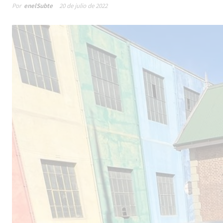
Por
enelSubte
20 de julio de 2022
Malestar en el sector privado por
Lín
los cambios sin fin al proyecto de
de 
la línea F
est