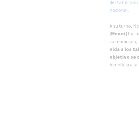
del taller y s
nacional
.
A su turno, N
[Meoni]
fue u
su municipio,
vida a los t
objetivo se
beneficia a la 