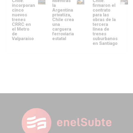
Chile:
Mientras
Chile:
incorporan
la
firmaron el
cinco
Argentina
contrato
nuevos
privatiza,
para las
trenes
Chile crea
obras de la
CRRC en
una
tercera
el Metro
carguera
línea de
de
ferroviaria
trenes
Valparaíso
estatal
suburbanos
en Santiago