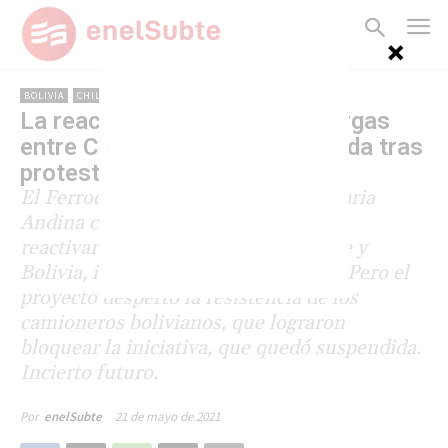
BOLIVIA
CHILE
La reactivación del tren de cargas
entre Chile y Bolivia, suspendida tras
protestas de camioneros
El Ferrocarril Arica-La Paz y Ferroviaria
Andina coordinaron una prueba para
reactivar el tren de cargas entre Chile y
Bolivia, inactivo desde hace 16 años. Pero el
proyecto despertó la resistencia de los
camioneros bolivianos, que lograron
bloquear la iniciativa, que quedó suspendida.
Incierto futuro.
21 de mayo de 2021
Por
enelSubte