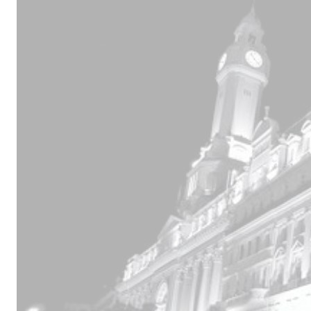
Male
los 
la lí