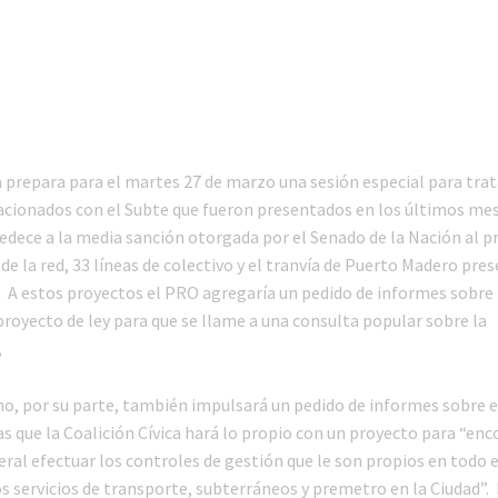
a prepara para el martes 27 de marzo una sesión especial para trat
acionados con el Subte que fueron presentados en los últimos mes
bedece a la media sanción otorgada por el Senado de la Nación al p
de la red, 33 líneas de colectivo y el tranvía de Puerto Madero pre
o. A estos proyectos el PRO agregaría un pedido de informes sobre 
 proyecto de ley para que se llame a una consulta popular sobre la
,
mo, por su parte, también impulsará un pedido de informes sobre e
s que la Coalición Cívica hará lo propio con un proyecto para “en
ral efectuar los controles de gestión que le son propios en todo 
os servicios de transporte, subterráneos y premetro en la Ciudad”.