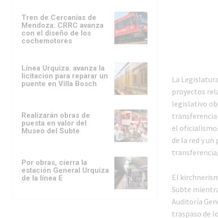
Tren de Cercanías de
Mendoza: CRRC avanza
con el diseño de los
cochemotores
Línea Urquiza: avanza la
licitación para reparar un
La Legislatur
puente en Villa Bosch
proyectos rel
legislativo o
Realizarán obras de
transferencia 
puesta en valor del
el oficialism
Museo del Subte
de la red y un
transferencia
Por obras, cierra la
estación General Urquiza
El kirchneris
de la línea E
Subte mientra
Auditoría Gene
traspaso de l