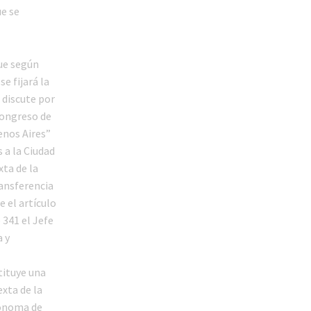
e se
que según
e fijará la
 discute por
 Congreso de
enos Aires”
 a la Ciudad
xta de la
ansferencia
e el artículo
 341 el Jefe
a y
tituye una
exta de la
tónoma de