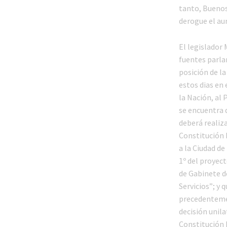
tanto, Buenos
derogue el au
El legislador
fuentes parla
posición de la
estos dias en 
la Nación, al 
se encuentra q
deberá realiza
Constitución 
a la Ciudad de
1º del proyec
de Gabinete de
Servicios”; y 
precedentemen
decisión unila
Constitución N