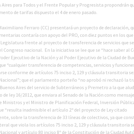
 Aires para Todos y el Frente Popular y Progresista propondrán qu
mento de tarifas dispuesto el 4 de enero pasado.
 Maximiliano Ferraro (CC) presentará un proyecto de declaración, 
mentarias contaría con apoyo del PRO, con diez puntos en los que s
 Legislatura frente al proyecto de transferencia de servicios que se
el Congreso nacional. En la iniciativa se lee que se “hace saber al
Poder Ejecutivo de la Nación y al Poder Ejecutivo de la Ciudad de Bu
ue “cualquier transferencia de competencias, servicios y funciones
rse conforme de artículos 75 inciso 2, 129 y cláusula transitoria se
Nacional”; que el parlamento porteño “no aprobó ni rechazó la tr
 Buenos Aires del servicio de Subterráneos y Premetro a la que alud
to de ley 16/2012, que enviara al Senado de la Nación como mensaje
 Ministros y el Ministro de Planificación Federal, Inversión Públic
que “resulta inadmisible el artículo 2º del proyecto de Ley citado
te, sobre la transferencia de 33 líneas de colectivos, ya que cons
teral que viola los artículos 75 inciso 2, 129 y cláusula transitoria s
acional y artículo 80 inciso 8º de la Constitución de la Ciudad Au