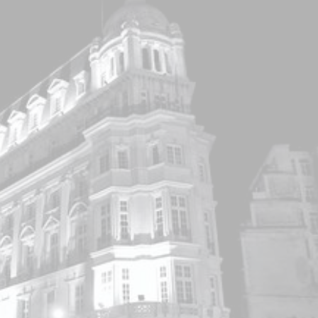
star en el sector privado por
Línea Mitre: dieron of
cambios sin fin al proyecto de
de baja la construcció
nea F
estación Nordelta