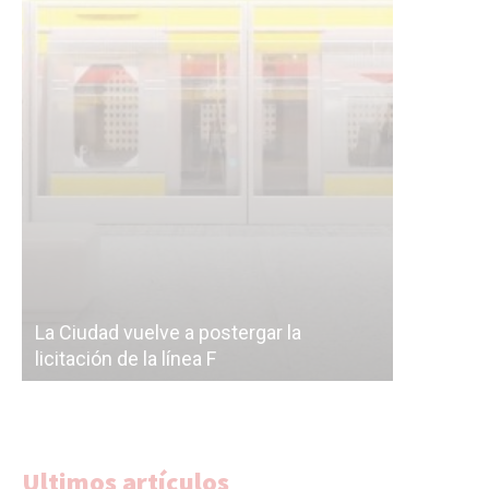
Subterrán
a
cáscara v
La Ciudad vuelve a postergar la
correr a 
licitación de la línea F
del Subte
Ultimos artículos