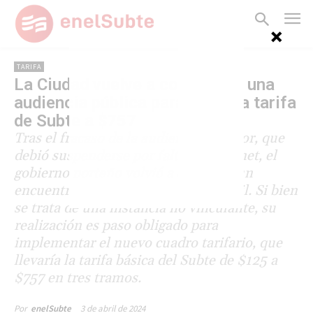
TARIFA
La Ciudad vuelve a convocar a una
audiencia pública para llevar la tarifa
de Subte a $757
Tras el fracaso de la audiencia anterior, que
debió suspenderse por falta de Internet, el
gobierno porteño volvió a convocar un
encuentro para el próximo 25 de abril. Si bien
se trata de una instancia no vinculante, su
realización es paso obligado para
implementar el nuevo cuadro tarifario, que
llevaría la tarifa básica del Subte de $125 a
$757 en tres tramos.
3 de abril de 2024
Por
enelSubte