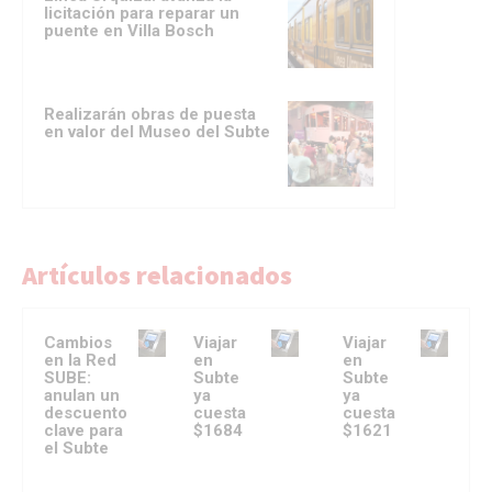
licitación para reparar un
puente en Villa Bosch
Realizarán obras de puesta
en valor del Museo del Subte
Artículos relacionados
Cambios
Viajar
Viajar
en la Red
en
en
SUBE:
Subte
Subte
anulan un
ya
ya
descuento
cuesta
cuesta
clave para
$1684
$1621
el Subte