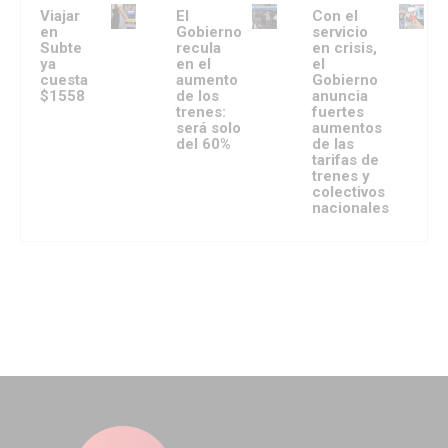
Viajar
El
Con el
en
Gobierno
servicio
Subte
recula
en crisis,
ya
en el
el
cuesta
aumento
Gobierno
$1558
de los
anuncia
trenes:
fuertes
será solo
aumentos
del 60%
de las
tarifas de
trenes y
colectivos
nacionales