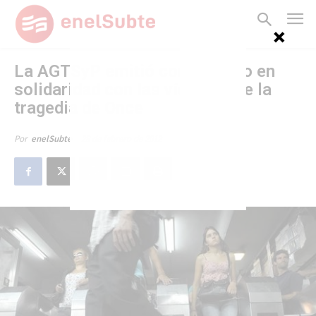
La AGTSyP emitió comunicado en
solidaridad con las víctimas de la
tragedia de Once
28 de febrero de 2012
Por
enelSubte