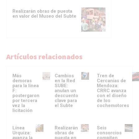
Realizarán obras de puesta
en valor del Museo del Subte
Artículos relacionados
Más
Cambios
Tren de
demoras
en la Red
Cercanías de
para la línea
SUBE:
Mendoza:
F:
anulan un
CRRC avanza
postergaron
descuento
con el diseño
por tercera
clave para
de los
vez la
el Subte
cochemotores
licitación
Línea
Realizarán
Seis
Urquiza:
obras de
consorcios
avanza la
puesta en
compiten