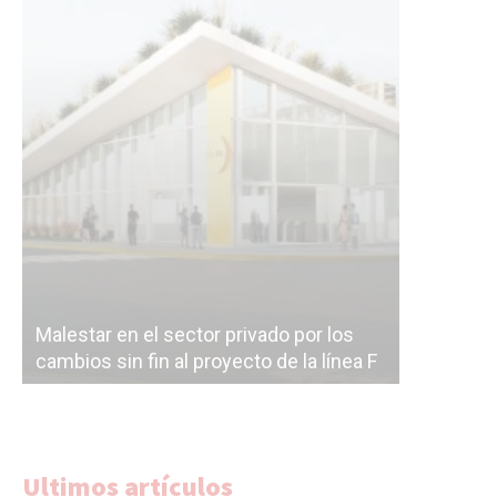
Malestar en el sector privado por los
Línea Mit
cambios sin fin al proyecto de la línea F
la constr
Ultimos artículos