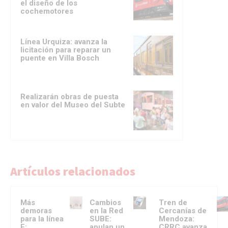
el diseño de los
cochemotores
Línea Urquiza: avanza la
licitación para reparar un
puente en Villa Bosch
Realizarán obras de puesta
en valor del Museo del Subte
Artículos relacionados
Más
Cambios
Tren de
demoras
en la Red
Cercanías de
para la línea
SUBE:
Mendoza:
F:
anulan un
CRRC avanza