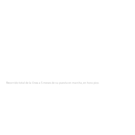
Recorrido total de la línea a 5 meses de su puesta en marcha, en hora pico.