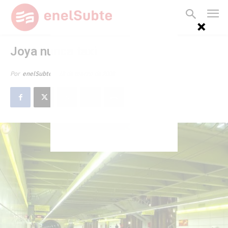
Joya nunca taxi
18 de marzo de 2008
Por
enelSubte