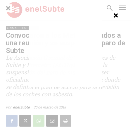
CRISIS DE LA LÍNEA B
Convocaron a los Metrodelegados a
una reunión y se suspendió el paro de
Subte
La Asociación Gremial de Trabajadores de
Subte y Premetro (AGTSyP) anunció la
suspensión del paro de mañana tras ser
oficialmente convocados a la reunión donde
se definirá el plan de acción para la revisión
de los coches con asbesto.
20 de marzo de 2018
Por
enelSubte