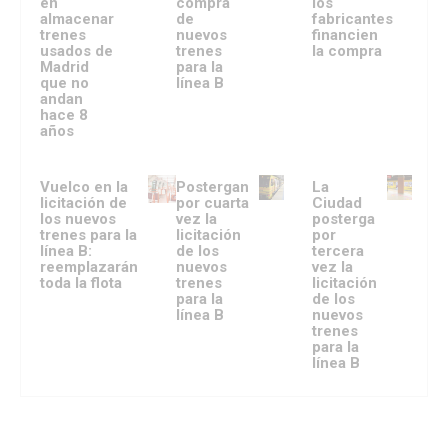
en
compra
los
almacenar
de
fabricantes
trenes
nuevos
financien
usados de
trenes
la compra
Madrid
para la
que no
línea B
andan
hace 8
años
Vuelco en la
Postergan
La
licitación de
por cuarta
Ciudad
los nuevos
vez la
posterga
trenes para la
licitación
por
línea B:
de los
tercera
reemplazarán
nuevos
vez la
toda la flota
trenes
licitación
para la
de los
línea B
nuevos
trenes
para la
línea B